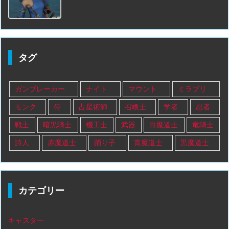
タグ
ガンブレーカー
ナイト
マウント
ミラプリ
モンク
侍
占星術師
召喚士
学者
忍者
戦士
暗黒騎士
機工士
武器
白魔道士
竜騎士
詩人
赤魔道士
踊り子
青魔道士
黒魔道士
カテゴリー
キャスター