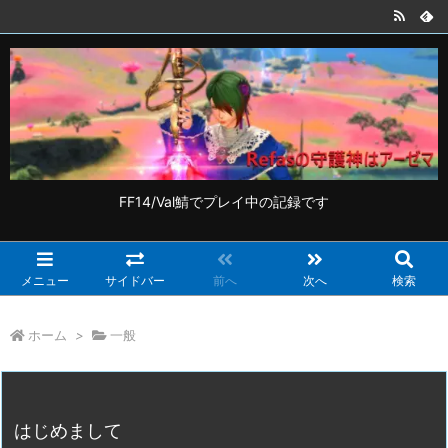
FF14/Val鯖でプレイ中の記録です
メニュー
サイドバー
前へ
次へ
検索
ホーム
>
一般
はじめまして