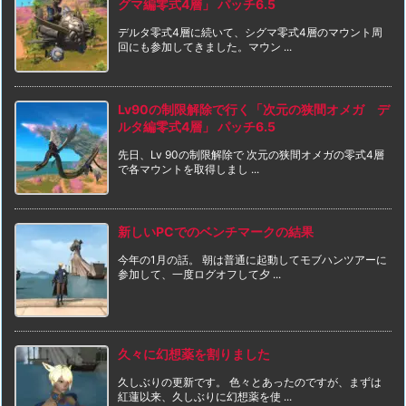
グマ編零式4層」 パッチ6.5
デルタ零式4層に続いて、シグマ零式4層のマウント周
回にも参加してきました。マウン ...
Lv90の制限解除で行く「次元の狭間オメガ デ
ルタ編零式4層」 パッチ6.5
先日、Lv 90の制限解除で 次元の狭間オメガの零式4層
で各マウントを取得しまし ...
新しいPCでのベンチマークの結果
今年の1月の話。 朝は普通に起動してモブハンツアーに
参加して、一度ログオフして夕 ...
久々に幻想薬を割りました
久しぶりの更新です。 色々とあったのですが、まずは
紅蓮以来、久しぶりに幻想薬を使 ...