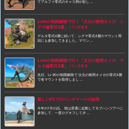
てアルファ零式のキャス胴が欲し ...
Lv90の制限解除で行く「次元の狭間オメガ シ
グマ編零式4層」 パッチ6.5
デルタ零式4層に続いて、シグマ零式4層のマウント周
回にも参加してきました。マウン ...
Lv90の制限解除で行く「次元の狭間オメガ デ
ルタ編零式4層」 パッチ6.5
先日、Lv 90の制限解除で 次元の狭間オメガの零式4層
で各マウントを取得しまし ...
新しいPCでのベンチマークの結果
今年の1月の話。 朝は普通に起動してモブハンツアーに
参加して、一度ログオフして夕 ...