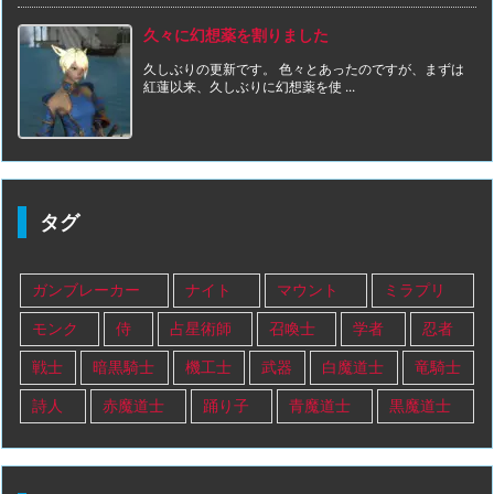
久々に幻想薬を割りました
久しぶりの更新です。 色々とあったのですが、まずは
紅蓮以来、久しぶりに幻想薬を使 ...
タグ
ガンブレーカー
ナイト
マウント
ミラプリ
モンク
侍
占星術師
召喚士
学者
忍者
戦士
暗黒騎士
機工士
武器
白魔道士
竜騎士
詩人
赤魔道士
踊り子
青魔道士
黒魔道士