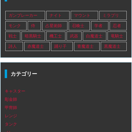
ガンブレーカー
ナイト
マウント
ミラプリ
モンク
侍
占星術師
召喚士
学者
忍者
戦士
暗黒騎士
機工士
武器
白魔道士
竜騎士
詩人
赤魔道士
踊り子
青魔道士
黒魔道士
カテゴリー
キャスター
彫金師
甲冑師
レンジ
タンク