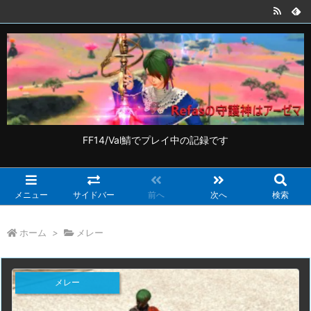
FF14/Val鯖でプレイ中の記録です
メニュー
サイドバー
前へ
次へ
検索
ホーム
>
メレー
メレー