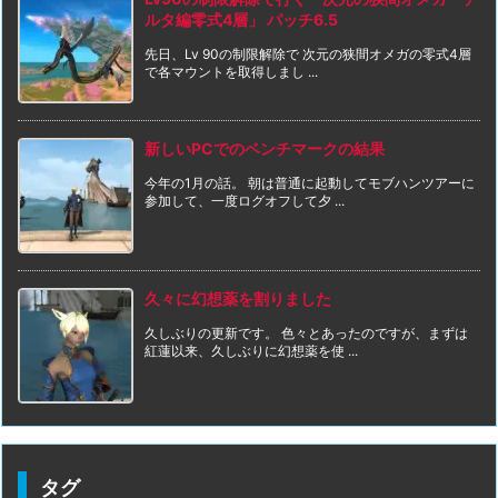
ルタ編零式4層」 パッチ6.5
先日、Lv 90の制限解除で 次元の狭間オメガの零式4層
で各マウントを取得しまし ...
新しいPCでのベンチマークの結果
今年の1月の話。 朝は普通に起動してモブハンツアーに
参加して、一度ログオフして夕 ...
久々に幻想薬を割りました
久しぶりの更新です。 色々とあったのですが、まずは
紅蓮以来、久しぶりに幻想薬を使 ...
タグ