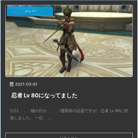
メレー
2021-03-01
忍者 Lv 80になってました
2/22．．．猫の日か．．．1週間前の話題ですが、忍者 Lv 80に到
達しました。 一応、 ...