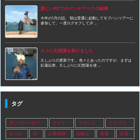
新しいPCでのベンチマークの結果
今年の1月の話。 朝は普通に起動してモブハンツアーに
参加して、一度ログオフして夕 ...
久々に幻想薬を割りました
久しぶりの更新です。 色々とあったのですが、まずは
紅蓮以来、久しぶりに幻想薬を使 ...
タグ
ガンブレーカー
ナイト
マウント
ミラプリ
モンク
侍
占星術師
召喚士
学者
忍者