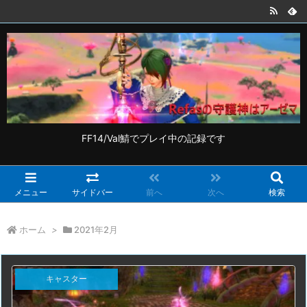
FF14/Val鯖でプレイ中の記録です
メニュー
サイドバー
前へ
次へ
検索
ホーム
>
2021年2月
キャスター