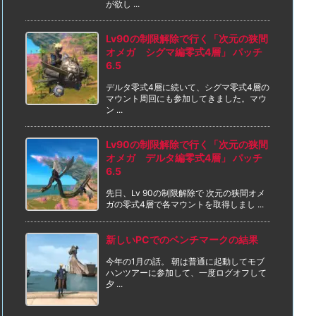
が欲し ...
Lv90の制限解除で行く「次元の狭間
オメガ シグマ編零式4層」 パッチ
6.5
デルタ零式4層に続いて、シグマ零式4層の
マウント周回にも参加してきました。マウ
ン ...
Lv90の制限解除で行く「次元の狭間
オメガ デルタ編零式4層」 パッチ
6.5
先日、Lv 90の制限解除で 次元の狭間オメ
ガの零式4層で各マウントを取得しまし ...
新しいPCでのベンチマークの結果
今年の1月の話。 朝は普通に起動してモブ
ハンツアーに参加して、一度ログオフして
夕 ...