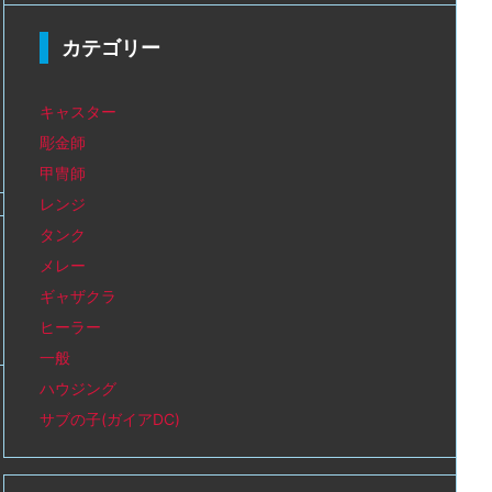
カテゴリー
キャスター
彫金師
甲冑師
レンジ
タンク
メレー
ギャザクラ
ヒーラー
一般
ハウジング
サブの子(ガイアDC)