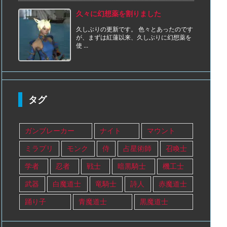
久々に幻想薬を割りました
久しぶりの更新です。 色々とあったのです
が、まずは紅蓮以来、久しぶりに幻想薬を
使 ...
タグ
ガンブレーカー
ナイト
マウント
ミラプリ
モンク
侍
占星術師
召喚士
学者
忍者
戦士
暗黒騎士
機工士
武器
白魔道士
竜騎士
詩人
赤魔道士
踊り子
青魔道士
黒魔道士