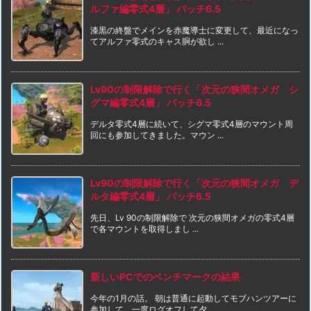
ルファ編零式4層」 パッチ6.5
漆黒の終盤でメインを赤魔導士に変更して、最近になっ
てアルファ零式のキャス胴が欲し ...
Lv90の制限解除で行く「次元の狭間オメガ シ
グマ編零式4層」 パッチ6.5
デルタ零式4層に続いて、シグマ零式4層のマウント周
回にも参加してきました。マウン ...
Lv90の制限解除で行く「次元の狭間オメガ デ
ルタ編零式4層」 パッチ6.5
先日、Lv 90の制限解除で 次元の狭間オメガの零式4層
で各マウントを取得しまし ...
新しいPCでのベンチマークの結果
今年の1月の話。 朝は普通に起動してモブハンツアーに
参加して、一度ログオフして夕 ...