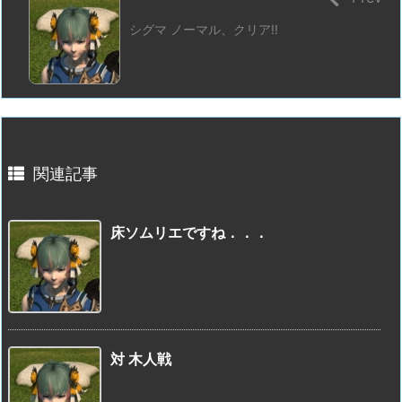
シグマ ノーマル、クリア!!
関連記事
床ソムリエですね．．．
対 木人戦