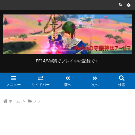
FF14/Val鯖でプレイ中の記録です
メニュー
サイドバー
前へ
次へ
検索
ホーム
>
メレー