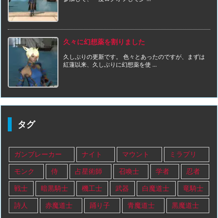
久々に幻想薬を割りました
久しぶりの更新です。 色々とあったのですが、まずは
紅蓮以来、久しぶりに幻想薬を使 ...
タグ
ガンブレーカー
ナイト
マウント
ミラプリ
モンク
侍
占星術師
召喚士
学者
忍者
戦士
暗黒騎士
機工士
武器
白魔道士
竜騎士
詩人
赤魔道士
踊り子
青魔道士
黒魔道士