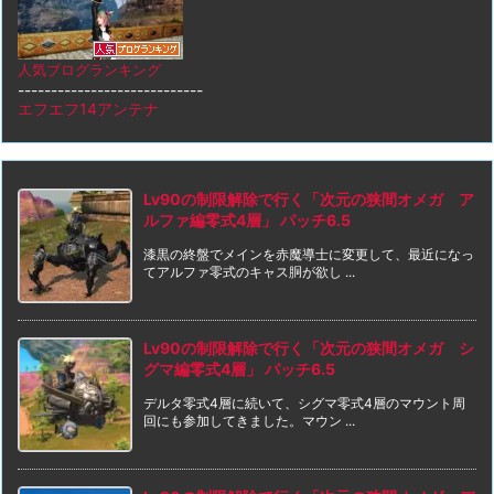
人気ブログランキング
----------------------------
エフエフ14アンテナ
Lv90の制限解除で行く「次元の狭間オメガ ア
ルファ編零式4層」 パッチ6.5
漆黒の終盤でメインを赤魔導士に変更して、最近になっ
てアルファ零式のキャス胴が欲し ...
Lv90の制限解除で行く「次元の狭間オメガ シ
グマ編零式4層」 パッチ6.5
デルタ零式4層に続いて、シグマ零式4層のマウント周
回にも参加してきました。マウン ...