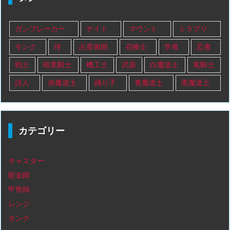
ガンブレーカー
ナイト
マウント
ミラプリ
モンク
侍
占星術師
召喚士
学者
忍者
戦士
暗黒騎士
機工士
武器
白魔道士
竜騎士
詩人
赤魔道士
踊り子
青魔道士
黒魔道士
カテゴリー
キャスター
彫金師
甲冑師
レンジ
タンク