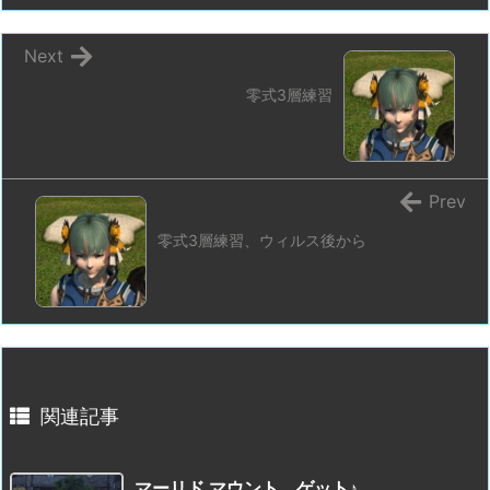
Next
零式3層練習
Prev
零式3層練習、ウィルス後から
関連記事
マーリド マウント、ゲット♪