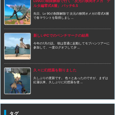
Lv90の制限解除で行く「次元の狭間オメガ デ
ルタ編零式4層」 パッチ6.5
先日、Lv 90の制限解除で 次元の狭間オメガの零式4層
で各マウントを取得しまし ...
新しいPCでのベンチマークの結果
今年の1月の話。 朝は普通に起動してモブハンツアーに
参加して、一度ログオフして夕 ...
久々に幻想薬を割りました
久しぶりの更新です。 色々とあったのですが、まずは
紅蓮以来、久しぶりに幻想薬を使 ...
タグ