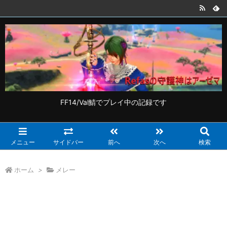
FF14/Val鯖でプレイ中の記録です
メニュー
サイドバー
前へ
次へ
検索
ホーム
>
メレー