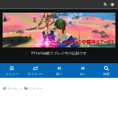
FF14/Val鯖でプレイ中の記録です
メニュー
サイドバー
前へ
次へ
検索
ホーム
>
ヒーラー