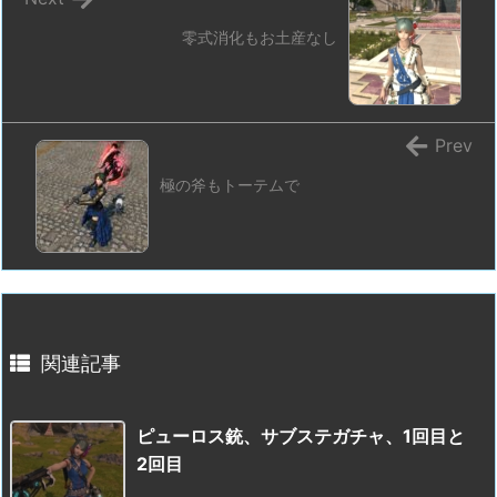
零式消化もお土産なし
Prev
極の斧もトーテムで
関連記事
ピューロス銃、サブステガチャ、1回目と
2回目