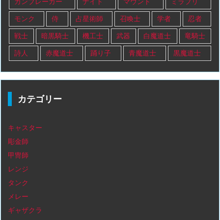
ガンブレーカー
ナイト
マウント
ミラプリ
モンク
侍
占星術師
召喚士
学者
忍者
戦士
暗黒騎士
機工士
武器
白魔道士
竜騎士
詩人
赤魔道士
踊り子
青魔道士
黒魔道士
カテゴリー
キャスター
彫金師
甲冑師
レンジ
タンク
メレー
ギャザクラ