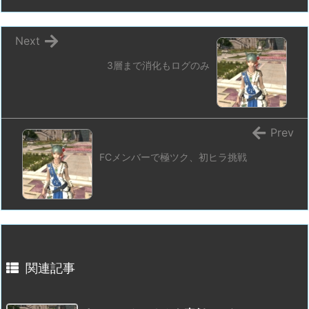
Next
3層まで消化もログのみ
Prev
FCメンバーで極ツク、初ヒラ挑戦
関連記事