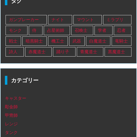
タグ
ガンブレーカー
ナイト
マウント
ミラプリ
モンク
侍
占星術師
召喚士
学者
忍者
戦士
暗黒騎士
機工士
武器
白魔道士
竜騎士
詩人
赤魔道士
踊り子
青魔道士
黒魔道士
カテゴリー
キャスター
彫金師
甲冑師
レンジ
タンク