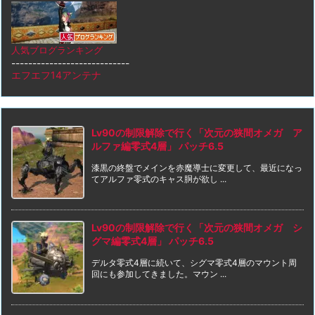
人気ブログランキング
----------------------------
エフエフ14アンテナ
Lv90の制限解除で行く「次元の狭間オメガ ア
ルファ編零式4層」 パッチ6.5
漆黒の終盤でメインを赤魔導士に変更して、最近になっ
てアルファ零式のキャス胴が欲し ...
Lv90の制限解除で行く「次元の狭間オメガ シ
グマ編零式4層」 パッチ6.5
デルタ零式4層に続いて、シグマ零式4層のマウント周
回にも参加してきました。マウン ...