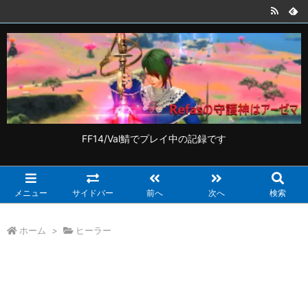
FF14/Val鯖でプレイ中の記録です
メニュー
サイドバー
前へ
次へ
検索
ホーム
>
ヒーラー