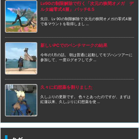
Lv90の制限解除で行く「次元の狭間オメガ デ
ルタ編零式4層」 パッチ6.5
先日、Lv 90の制限解除で 次元の狭間オメガの零式4層
で各マウントを取得しまし ...
新しいPCでのベンチマークの結果
今年の1月の話。 朝は普通に起動してモブハンツアーに
参加して、一度ログオフして夕 ...
久々に幻想薬を割りました
久しぶりの更新です。 色々とあったのですが、まずは
紅蓮以来、久しぶりに幻想薬を使 ...