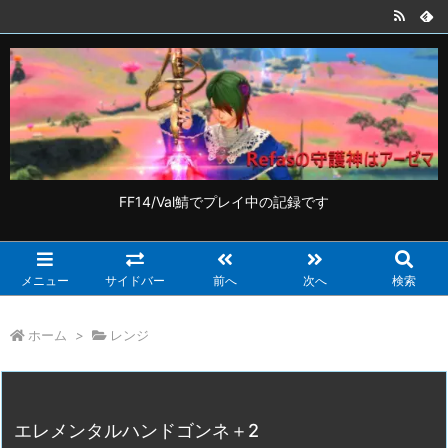
FF14/Val鯖でプレイ中の記録です
メニュー
サイドバー
前へ
次へ
検索
ホーム
>
レンジ
エレメンタルハンドゴンネ＋2