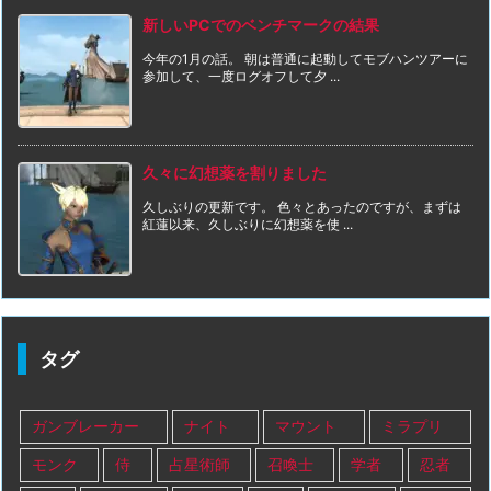
新しいPCでのベンチマークの結果
今年の1月の話。 朝は普通に起動してモブハンツアーに
参加して、一度ログオフして夕 ...
久々に幻想薬を割りました
久しぶりの更新です。 色々とあったのですが、まずは
紅蓮以来、久しぶりに幻想薬を使 ...
タグ
ガンブレーカー
ナイト
マウント
ミラプリ
モンク
侍
占星術師
召喚士
学者
忍者