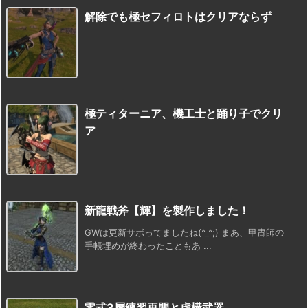
解除でも極セフィロトはクリアならず
極ティターニア、機工士と踊り子でクリ
ア
新龍戦斧【輝】を製作しました！
GWは更新サボってましたね(^_^;) まあ、甲冑師の
手帳埋めが終わったこともあ ...
零式3層練習再開と虚構武器