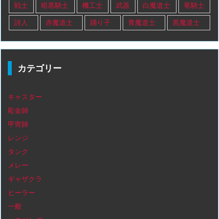
戦士
暗黒騎士
機工士
武器
白魔道士
竜騎士
詩人
赤魔道士
踊り子
青魔道士
黒魔道士
カテゴリー
キャスター
彫金師
甲冑師
レンジ
タンク
メレー
ギャザクラ
ヒーラー
一般