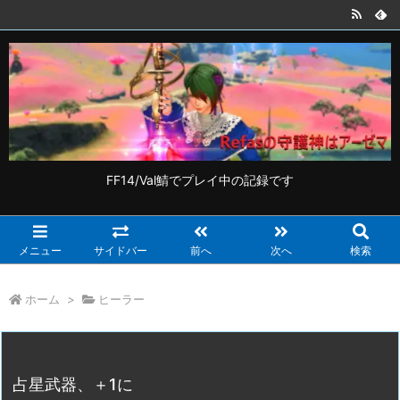
FF14/Val鯖でプレイ中の記録です
メニュー
サイドバー
前へ
次へ
検索
ホーム
>
ヒーラー
占星武器、＋1に