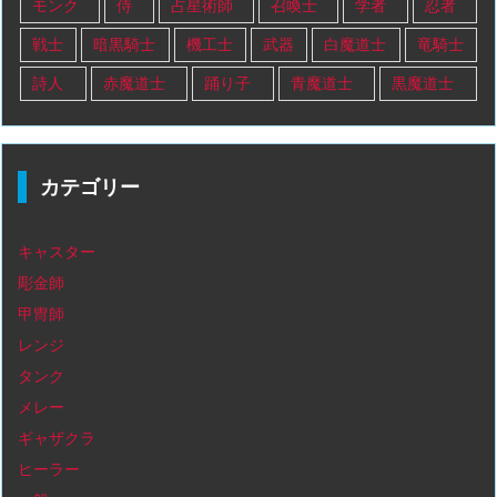
モンク
侍
占星術師
召喚士
学者
忍者
戦士
暗黒騎士
機工士
武器
白魔道士
竜騎士
詩人
赤魔道士
踊り子
青魔道士
黒魔道士
カテゴリー
キャスター
彫金師
甲冑師
レンジ
タンク
メレー
ギャザクラ
ヒーラー