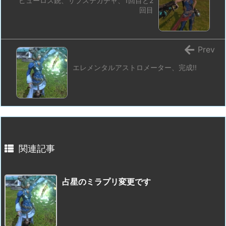
ピューロス銃、サブステガチャ、1回目と2
回目
Prev
エレメンタルアストロメーター、完成!!
関連記事
占星のミラプリ変更です