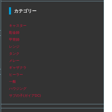
カテゴリー
キャスター
彫金師
甲冑師
レンジ
タンク
メレー
ギャザクラ
ヒーラー
一般
ハウジング
サブの子(ガイアDC)