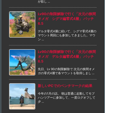
が欲し ...
Lv90の制限解除で行く「次元の狭間
オメガ シグマ編零式4層」 パッチ
6.5
デルタ零式4層に続いて、シグマ零式4層の
マウント周回にも参加してきました。マウ
ン ...
Lv90の制限解除で行く「次元の狭間
オメガ デルタ編零式4層」 パッチ
6.5
先日、Lv 90の制限解除で 次元の狭間オメ
ガの零式4層で各マウントを取得しまし ...
新しいPCでのベンチマークの結果
今年の1月の話。 朝は普通に起動してモブ
ハンツアーに参加して、一度ログオフして
夕 ...