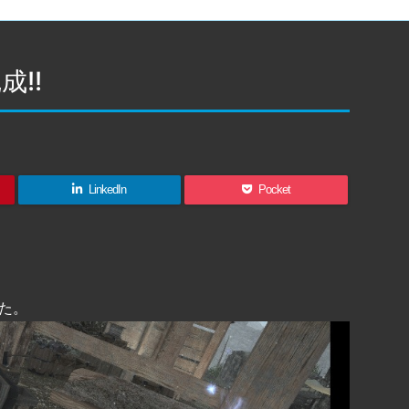
!!
LinkedIn
Pocket
た。