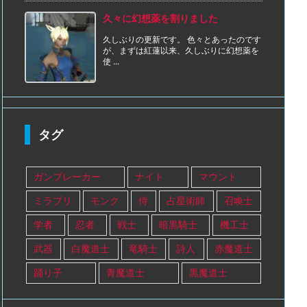
久々に幻想薬を割りました
久しぶりの更新です。 色々とあったのです
が、まずは紅蓮以来、久しぶりに幻想薬を
使 ...
タグ
ガンブレーカー
ナイト
マウント
ミラプリ
モンク
侍
占星術師
召喚士
学者
忍者
戦士
暗黒騎士
機工士
武器
白魔道士
竜騎士
詩人
赤魔道士
踊り子
青魔道士
黒魔道士