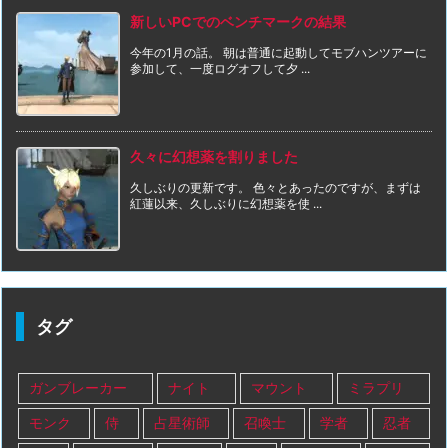
新しいPCでのベンチマークの結果
今年の1月の話。 朝は普通に起動してモブハンツアーに
参加して、一度ログオフして夕 ...
久々に幻想薬を割りました
久しぶりの更新です。 色々とあったのですが、まずは
紅蓮以来、久しぶりに幻想薬を使 ...
タグ
ガンブレーカー
ナイト
マウント
ミラプリ
モンク
侍
占星術師
召喚士
学者
忍者