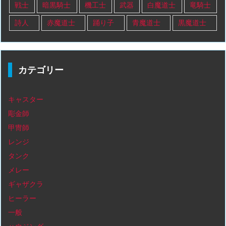
戦士
暗黒騎士
機工士
武器
白魔道士
竜騎士
詩人
赤魔道士
踊り子
青魔道士
黒魔道士
カテゴリー
キャスター
彫金師
甲冑師
レンジ
タンク
メレー
ギャザクラ
ヒーラー
一般