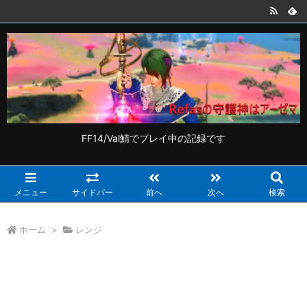
FF14/Val鯖でプレイ中の記録です
メニュー
サイドバー
前へ
次へ
検索
ホーム
>
レンジ