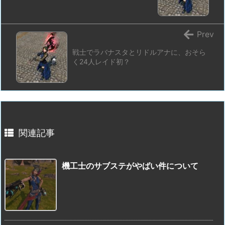
Prev
戦士でラバナスタとリドルアナに、おそら
く24人レイド初？
関連記事
機工士のサブステがやばい件について