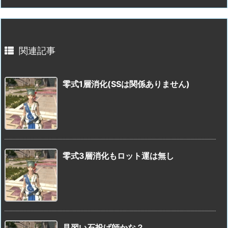
関連記事
零式1層消化(SSは関係ありません)
零式3層消化もロット運は無し
見習い石投げ師かな？