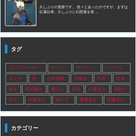
久しぶりの更新です。 色々とあったのですが、まずは
紅蓮以来、久しぶりに幻想薬を使 ...
タグ
ガンブレーカー
ナイト
マウント
ミラプリ
モンク
侍
占星術師
召喚士
学者
忍者
戦士
暗黒騎士
機工士
武器
白魔道士
竜騎士
詩人
赤魔道士
踊り子
青魔道士
黒魔道士
カテゴリー