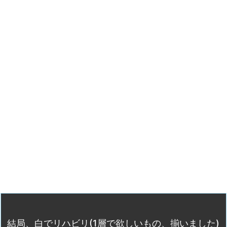
結局、白でリハビリ(1層で欲しいもの、揃いました)