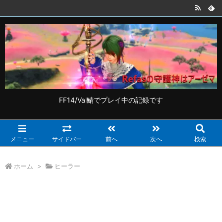
FF14/Val鯖でプレイ中の記録です
メニュー
サイドバー
前へ
次へ
検索
ホーム
>
ヒーラー