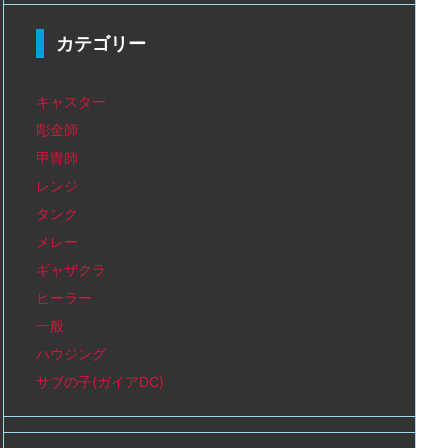
カテゴリー
キャスター
彫金師
甲冑師
レンジ
タンク
メレー
ギャザクラ
ヒーラー
一般
ハウジング
サブの子(ガイアDC)