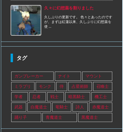
久々に幻想薬を割りました
久しぶりの更新です。 色々とあったのです
が、まずは紅蓮以来、久しぶりに幻想薬を
使 ...
タグ
ガンブレーカー
ナイト
マウント
ミラプリ
モンク
侍
占星術師
召喚士
学者
忍者
戦士
暗黒騎士
機工士
武器
白魔道士
竜騎士
詩人
赤魔道士
踊り子
青魔道士
黒魔道士