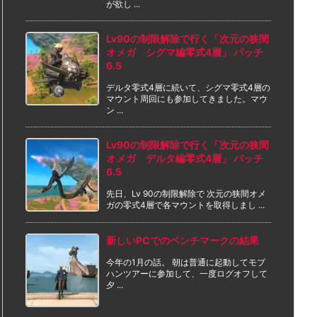
が欲し ...
Lv90の制限解除で行く「次元の狭間
オメガ シグマ編零式4層」 パッチ
6.5
デルタ零式4層に続いて、シグマ零式4層の
マウント周回にも参加してきました。マウ
ン ...
Lv90の制限解除で行く「次元の狭間
オメガ デルタ編零式4層」 パッチ
6.5
先日、Lv 90の制限解除で 次元の狭間オメ
ガの零式4層で各マウントを取得しまし ...
新しいPCでのベンチマークの結果
今年の1月の話。 朝は普通に起動してモブ
ハンツアーに参加して、一度ログオフして
夕 ...