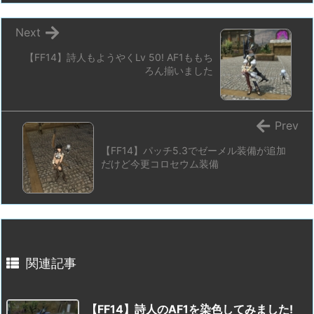
Next
【FF14】詩人もようやくLv 50! AF1ももち
ろん揃いました
Prev
【FF14】パッチ5.3でゼーメル装備が追加
だけど今更コロセウム装備
関連記事
【FF14】詩人のAF1を染色してみました!