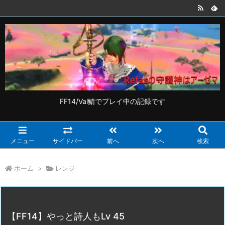
FF14/Val鯖でプレイ中の記録です
メニュー
サイドバー
前へ
次へ
検索
ホーム
>
レンジ
【FF14】やっと詩人もLv 45