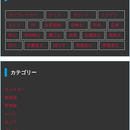
ガンブレーカー
ナイト
マウント
ミラプリ
モンク
侍
占星術師
召喚士
学者
忍者
戦士
暗黒騎士
機工士
武器
白魔道士
竜騎士
詩人
赤魔道士
踊り子
青魔道士
黒魔道士
カテゴリー
キャスター
彫金師
甲冑師
レンジ
タンク
メレー