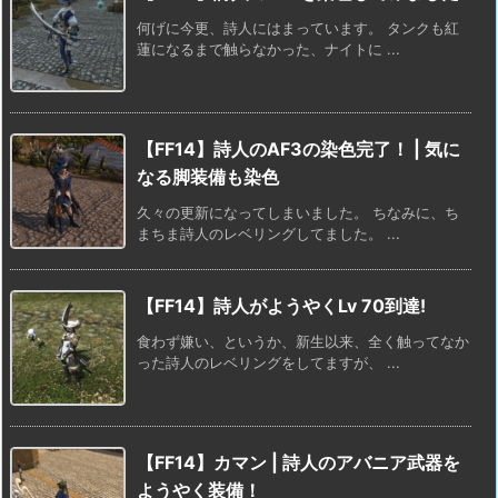
何げに今更、詩人にはまっています。 タンクも紅
蓮になるまで触らなかった、ナイトに ...
【FF14】詩人のAF3の染色完了！ | 気に
なる脚装備も染色
久々の更新になってしまいました。 ちなみに、ち
まちま詩人のレベリングしてました。 ...
【FF14】詩人がようやくLv 70到達!
食わず嫌い、というか、新生以来、全く触ってなか
った詩人のレベリングをしてますが、 ...
【FF14】カマン | 詩人のアバニア武器を
ようやく装備！