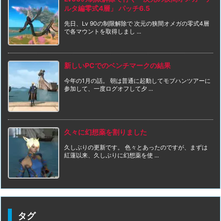
ルタ編零式4層」 パッチ6.5
先日、Lv 90の制限解除で 次元の狭間オメガの零式4層
で各マウントを取得しまし ...
新しいPCでのベンチマークの結果
今年の1月の話。 朝は普通に起動してモブハンツアーに
参加して、一度ログオフして夕 ...
久々に幻想薬を割りました
久しぶりの更新です。 色々とあったのですが、まずは
紅蓮以来、久しぶりに幻想薬を使 ...
タグ