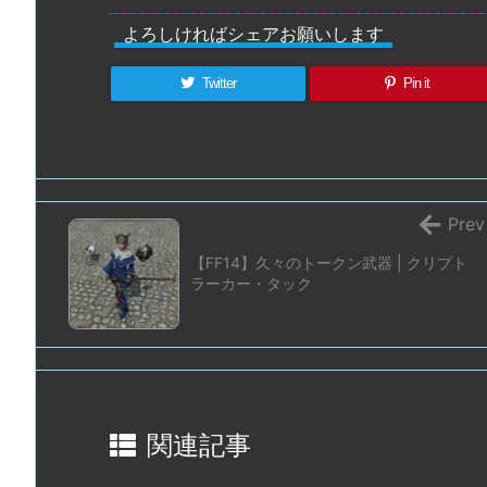
よろしければシェアお願いします
Twitter
Pin it
Prev
【FF14】久々のトークン武器 | クリプト
ラーカー・タック
関連記事