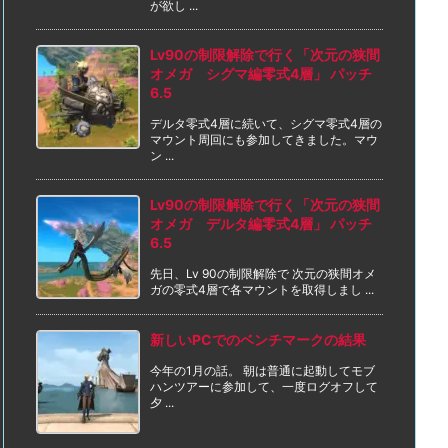
が欲し ...
Lv90の制限解除で行く「次元の狭間
オメガ シグマ編零式4層」 パッチ
6.5
デルタ零式4層に続いて、シグマ零式4層の
マウント周回にも参加してきました。マウ
ン ...
Lv90の制限解除で行く「次元の狭間
オメガ デルタ編零式4層」 パッチ
6.5
先日、Lv 90の制限解除で 次元の狭間オメ
ガの零式4層で各マウントを取得しまし ...
新しいPCでのベンチマークの結果
今年の1月の話。 朝は普通に起動してモブ
ハンツアーに参加して、一度ログオフして
夕 ...