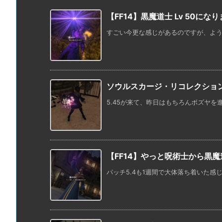
【FF14】黒魔道士 Lv 50になり
すごい今更な感じがあるのですが、ようやく
ソウルスカージ・リコレクショ
5.45が来て、昨日はもちろんボズヤを進
【FF14】やっと呪術士から黒
パッチ5.4も1週間で大体落ち着いた感じ