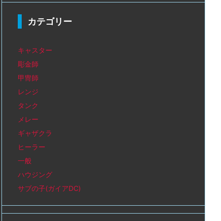
カテゴリー
キャスター
彫金師
甲冑師
レンジ
タンク
メレー
ギャザクラ
ヒーラー
一般
ハウジング
サブの子(ガイアDC)