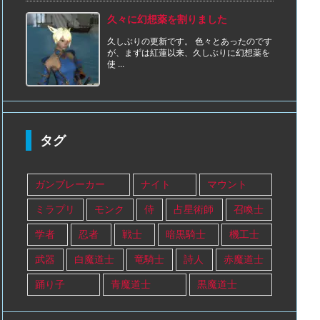
久々に幻想薬を割りました
久しぶりの更新です。 色々とあったのです
が、まずは紅蓮以来、久しぶりに幻想薬を
使 ...
タグ
ガンブレーカー
ナイト
マウント
ミラプリ
モンク
侍
占星術師
召喚士
学者
忍者
戦士
暗黒騎士
機工士
武器
白魔道士
竜騎士
詩人
赤魔道士
踊り子
青魔道士
黒魔道士