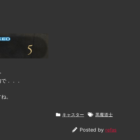
。
内で．．．
すね。
キャスター
黒魔道士
Posted by
refas