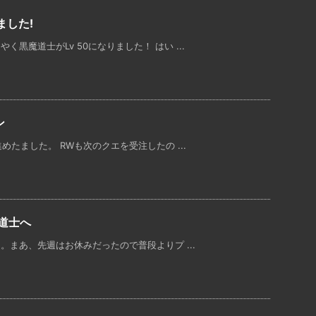
ました!
黒魔道士がLv 50になりました！ はい ...
ン
めたました。 RWも次のクエを受注したの ...
魔道士へ
。まあ、先週はお休みだったので普段よりプ ...