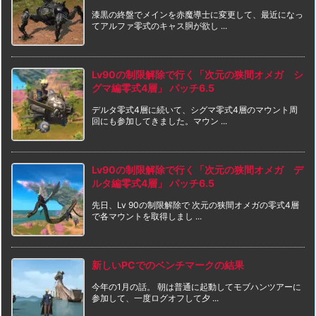
漆黒の終盤でメインを赤魔導士に変更して、最近になっ
てアルファ零式のキャス胴が欲し ...
Lv90の制限解除で行く「次元の狭間オメガ シ
グマ編零式4層」 パッチ6.5
デルタ零式4層に続いて、シグマ零式4層のマウント周
回にも参加してきました。マウン ...
Lv90の制限解除で行く「次元の狭間オメガ デ
ルタ編零式4層」 パッチ6.5
先日、Lv 90の制限解除で 次元の狭間オメガの零式4層
で各マウントを取得しまし ...
新しいPCでのベンチマークの結果
今年の1月の話。 朝は普通に起動してモブハンツアーに
参加して、一度ログオフして夕 ...