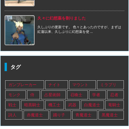
久々に幻想薬を割りました
久しぶりの更新です。 色々とあったのですが、まずは
紅蓮以来、久しぶりに幻想薬を使 ...
タグ
ガンブレーカー
ナイト
マウント
ミラプリ
モンク
侍
占星術師
召喚士
学者
忍者
戦士
暗黒騎士
機工士
武器
白魔道士
竜騎士
詩人
赤魔道士
踊り子
青魔道士
黒魔道士