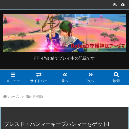
FF14/Val鯖でプレイ中の記録です
メニュー
サイドバー
前へ
次へ
検索
ホーム
>
甲冑師
ブレスド・ハンマーキープハンマーをゲット!