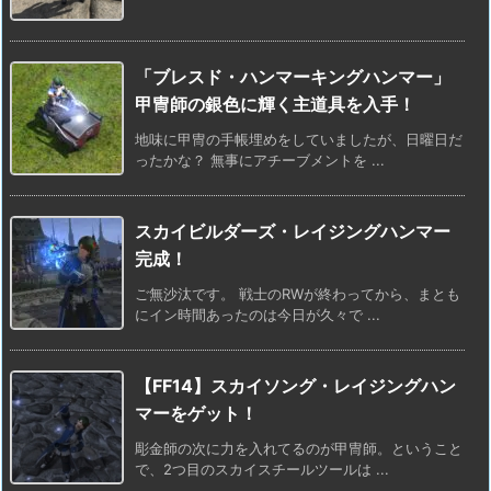
「ブレスド・ハンマーキングハンマー」
甲冑師の銀色に輝く主道具を入手！
地味に甲冑の手帳埋めをしていましたが、日曜日だ
ったかな？ 無事にアチーブメントを ...
スカイビルダーズ・レイジングハンマー
完成！
ご無沙汰です。 戦士のRWが終わってから、まとも
にイン時間あったのは今日が久々で ...
【FF14】スカイソング・レイジングハン
マーをゲット！
彫金師の次に力を入れてるのが甲冑師。ということ
で、2つ目のスカイスチールツールは ...