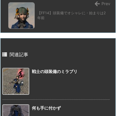
Prev
【FF14】頭装備でオシャレに・始まりは2
年前
関連記事
戦士の頭装備のミラプリ
何も手に付かず