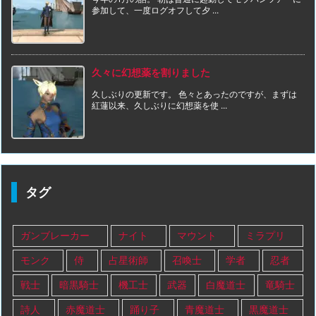
参加して、一度ログオフして夕 ...
久々に幻想薬を割りました
久しぶりの更新です。 色々とあったのですが、まずは
紅蓮以来、久しぶりに幻想薬を使 ...
タグ
ガンブレーカー
ナイト
マウント
ミラプリ
モンク
侍
占星術師
召喚士
学者
忍者
戦士
暗黒騎士
機工士
武器
白魔道士
竜騎士
詩人
赤魔道士
踊り子
青魔道士
黒魔道士