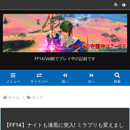
FF14/Val鯖でプレイ中の記録です
メニュー
サイドバー
前へ
次へ
検索
ホーム
>
タンク
【FF14】ナイトも漆黒に突入! ミラプリも変えまし