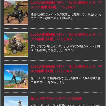
Lv90の制限解除で行く「次元の狭間オメガ ア
ルファ編零式4層」 パッチ6.5
漆黒の終盤でメインを赤魔導士に変更して、最近になっ
てアルファ零式のキャス胴が欲し ...
Lv90の制限解除で行く「次元の狭間オメガ シ
グマ編零式4層」 パッチ6.5
デルタ零式4層に続いて、シグマ零式4層のマウント周
回にも参加してきました。マウン ...
Lv90の制限解除で行く「次元の狭間オメガ デ
ルタ編零式4層」 パッチ6.5
先日、Lv 90の制限解除で 次元の狭間オメガの零式4層
で各マウントを取得しまし ...
新しいPCでのベンチマークの結果
今年の1月の話。 朝は普通に起動してモブハンツアーに