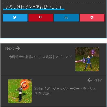
よろしければシェアお願いします
Next
赤魔道士の製作ハーデス武器 | アゴニアRE
Prev
戦士のRW | ジャッジオーダー・ラブリュ
スRE 完成！