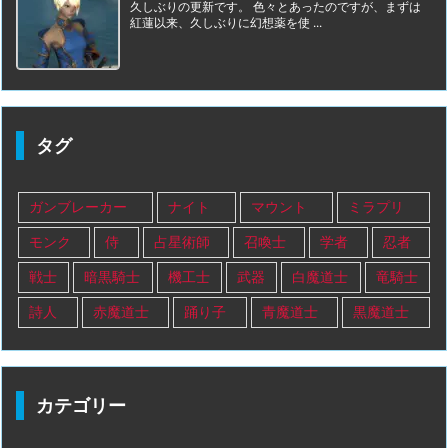
久しぶりの更新です。 色々とあったのですが、まずは
紅蓮以来、久しぶりに幻想薬を使 ...
タグ
ガンブレーカー
ナイト
マウント
ミラプリ
モンク
侍
占星術師
召喚士
学者
忍者
戦士
暗黒騎士
機工士
武器
白魔道士
竜騎士
詩人
赤魔道士
踊り子
青魔道士
黒魔道士
カテゴリー