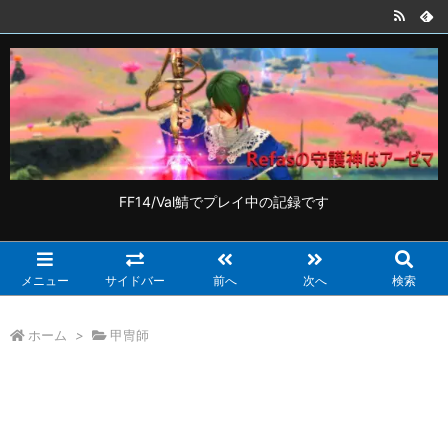
FF14/Val鯖でプレイ中の記録です
メニュー
サイドバー
前へ
次へ
検索
ホーム
>
甲冑師