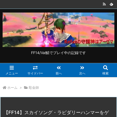
FF14/Val鯖でプレイ中の記録です
メニュー
サイドバー
前へ
次へ
検索
ホーム
>
彫金師
【FF14】スカイソング・ラピダリーハンマーをゲ