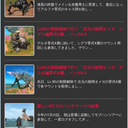
漆黒の終盤でメインを赤魔導士に変更して、最近になっ
てアルファ零式のキャス胴が欲し ...
Lv90の制限解除で行く「次元の狭間オメガ シ
グマ編零式4層」 パッチ6.5
デルタ零式4層に続いて、シグマ零式4層のマウント周
回にも参加してきました。マウン ...
Lv90の制限解除で行く「次元の狭間オメガ デ
ルタ編零式4層」 パッチ6.5
先日、Lv 90の制限解除で 次元の狭間オメガの零式4層
で各マウントを取得しまし ...
新しいPCでのベンチマークの結果
今年の1月の話。 朝は普通に起動してモブハンツアーに
参加して、一度ログオフして夕 ...