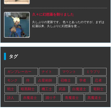
久々に幻想薬を割りました
久しぶりの更新です。 色々とあったのですが、まずは
紅蓮以来、久しぶりに幻想薬を使 ...
タグ
ガンブレーカー
ナイト
マウント
ミラプリ
モンク
侍
占星術師
召喚士
学者
忍者
戦士
暗黒騎士
機工士
武器
白魔道士
竜騎士
詩人
赤魔道士
踊り子
青魔道士
黒魔道士