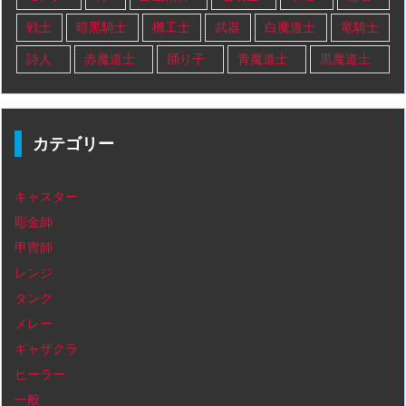
戦士
暗黒騎士
機工士
武器
白魔道士
竜騎士
詩人
赤魔道士
踊り子
青魔道士
黒魔道士
カテゴリー
キャスター
彫金師
甲冑師
レンジ
タンク
メレー
ギャザクラ
ヒーラー
一般