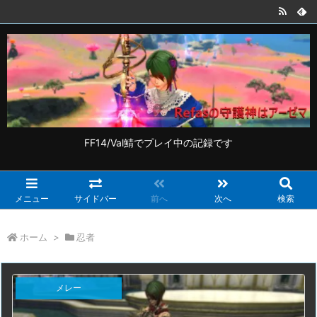
FF14/Val鯖でプレイ中の記録です
メニュー
サイドバー
前へ
次へ
検索
ホーム
>
忍者
メレー