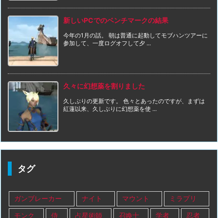
新しいPCでのベンチマークの結果
今年の1月の話。 朝は普通に起動してモブハンツアーに
参加して、一度ログオフして夕 ...
久々に幻想薬を割りました
久しぶりの更新です。 色々とあったのですが、まずは
紅蓮以来、久しぶりに幻想薬を使 ...
タグ
ガンブレーカー
ナイト
マウント
ミラプリ
モンク
侍
占星術師
召喚士
学者
忍者