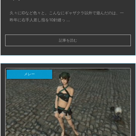
久々にIDなど色々と。こんなにギャザクラ以外で遊んだのは、一
昨年に右手人差し指を10針縫っ ...
記事を読む
メレー