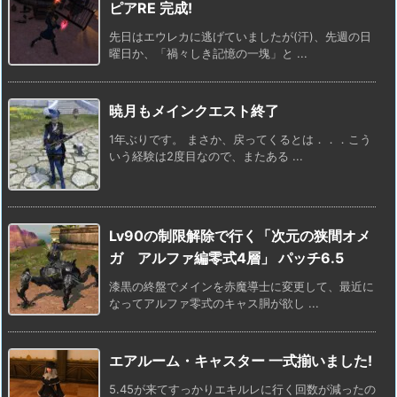
ピアRE 完成!
先日はエウレカに逃げていましたが(汗)、先週の日
曜日か、「禍々しき記憶の一塊」と ...
暁月もメインクエスト終了
1年ぶりです。 まさか、戻ってくるとは．．．こう
いう経験は2度目なので、またある ...
Lv90の制限解除で行く「次元の狭間オメ
ガ アルファ編零式4層」 パッチ6.5
漆黒の終盤でメインを赤魔導士に変更して、最近に
なってアルファ零式のキャス胴が欲し ...
エアルーム・キャスター 一式揃いました!
5.45が来てすっかりエキルレに行く回数が減ったの