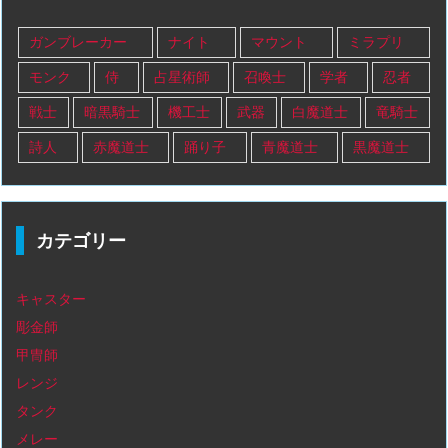
ガンブレーカー
ナイト
マウント
ミラプリ
モンク
侍
占星術師
召喚士
学者
忍者
戦士
暗黒騎士
機工士
武器
白魔道士
竜騎士
詩人
赤魔道士
踊り子
青魔道士
黒魔道士
カテゴリー
キャスター
彫金師
甲冑師
レンジ
タンク
メレー