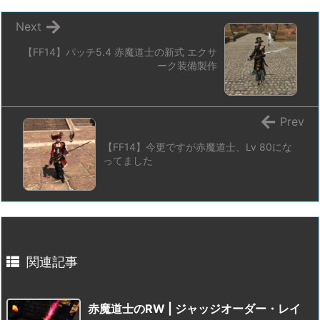
Next
【FF14】パッチ5.4 赤魔道士の新式 エクサ
ーク装備製作
Prev
【FF14】今更ですが赤魔道士、Lv 80にな
ってました
関連記事
赤魔道士のRW | ジャッジオーダー・レイ