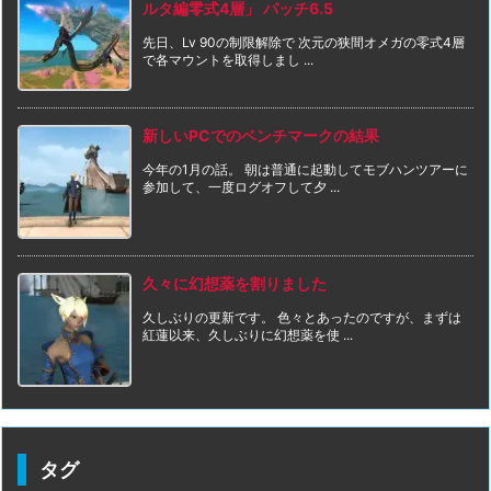
ルタ編零式4層」 パッチ6.5
先日、Lv 90の制限解除で 次元の狭間オメガの零式4層
で各マウントを取得しまし ...
新しいPCでのベンチマークの結果
今年の1月の話。 朝は普通に起動してモブハンツアーに
参加して、一度ログオフして夕 ...
久々に幻想薬を割りました
久しぶりの更新です。 色々とあったのですが、まずは
紅蓮以来、久しぶりに幻想薬を使 ...
タグ