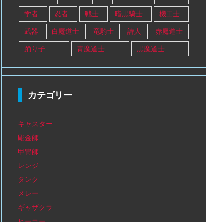
学者
忍者
戦士
暗黒騎士
機工士
武器
白魔道士
竜騎士
詩人
赤魔道士
踊り子
青魔道士
黒魔道士
カテゴリー
キャスター
彫金師
甲冑師
レンジ
タンク
メレー
ギャザクラ
ヒーラー