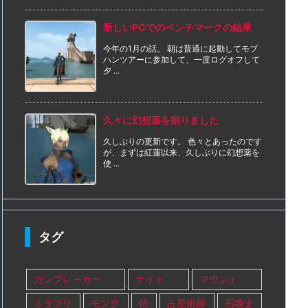
新しいPCでのベンチマークの結果
今年の1月の話。 朝は普通に起動してモブ
ハンツアーに参加して、一度ログオフして
夕 ...
久々に幻想薬を割りました
久しぶりの更新です。 色々とあったのです
が、まずは紅蓮以来、久しぶりに幻想薬を
使 ...
タグ
ガンブレーカー
ナイト
マウント
ミラプリ
モンク
侍
占星術師
召喚士