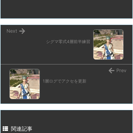
Next
シグマ零式4層前半練習
Prev
1層ログでアクセを更新
関連記事