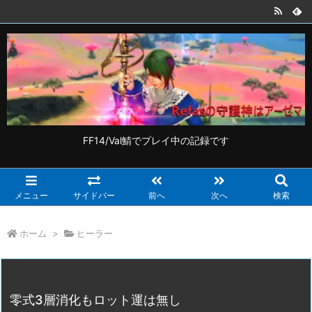
FF14/Val鯖でプレイ中の記録です
メニュー
サイドバー
前へ
次へ
検索
ホーム
>
ヒーラー
零式3層消化もロット運は無し