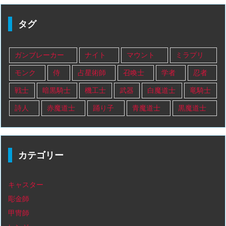
タグ
ガンブレーカー
ナイト
マウント
ミラプリ
モンク
侍
占星術師
召喚士
学者
忍者
戦士
暗黒騎士
機工士
武器
白魔道士
竜騎士
詩人
赤魔道士
踊り子
青魔道士
黒魔道士
カテゴリー
キャスター
彫金師
甲冑師