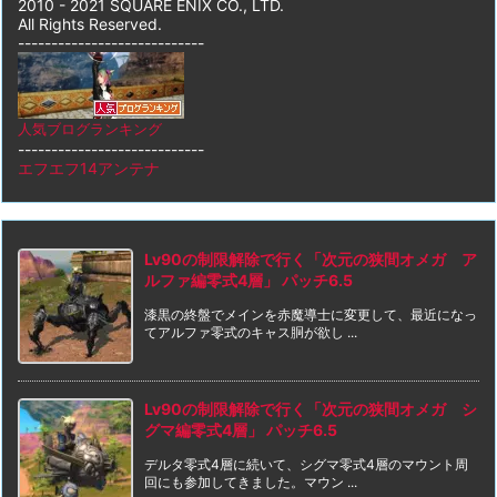
2010 - 2021 SQUARE ENIX CO., LTD.
All Rights Reserved.
----------------------------
人気ブログランキング
----------------------------
エフエフ14アンテナ
Lv90の制限解除で行く「次元の狭間オメガ ア
ルファ編零式4層」 パッチ6.5
漆黒の終盤でメインを赤魔導士に変更して、最近になっ
てアルファ零式のキャス胴が欲し ...
Lv90の制限解除で行く「次元の狭間オメガ シ
グマ編零式4層」 パッチ6.5
デルタ零式4層に続いて、シグマ零式4層のマウント周
回にも参加してきました。マウン ...