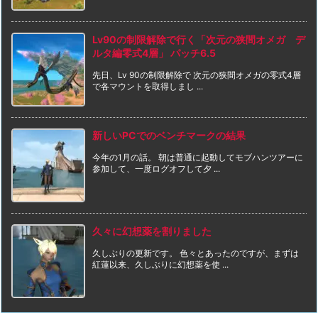
Lv90の制限解除で行く「次元の狭間オメガ デ
ルタ編零式4層」 パッチ6.5
先日、Lv 90の制限解除で 次元の狭間オメガの零式4層
で各マウントを取得しまし ...
新しいPCでのベンチマークの結果
今年の1月の話。 朝は普通に起動してモブハンツアーに
参加して、一度ログオフして夕 ...
久々に幻想薬を割りました
久しぶりの更新です。 色々とあったのですが、まずは
紅蓮以来、久しぶりに幻想薬を使 ...