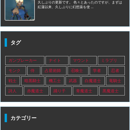
久しぶりの更新です。 色々とあったのですが、まずは
紅蓮以来、久しぶりに幻想薬を使 ...
タグ
ガンブレーカー
ナイト
マウント
ミラプリ
モンク
侍
占星術師
召喚士
学者
忍者
戦士
暗黒騎士
機工士
武器
白魔道士
竜騎士
詩人
赤魔道士
踊り子
青魔道士
黒魔道士
カテゴリー