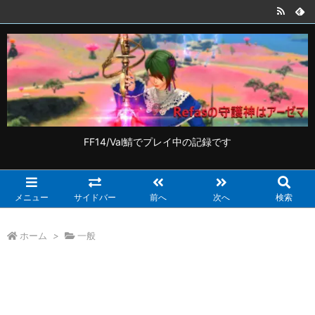
FF14/Val鯖でプレイ中の記録です
メニュー
サイドバー
前へ
次へ
検索
ホーム
>
一般