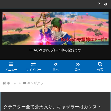
FF14/Val鯖でプレイ中の記録です
メニュー
サイドバー
前へ
次へ
検索
ホーム
>
ギャザクラ
クラフター全て蒼天入り、ギャザラーはカンスト