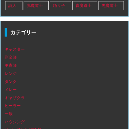
詩人
赤魔道士
踊り子
青魔道士
黒魔道士
カテゴリー
キャスター
彫金師
甲冑師
レンジ
タンク
メレー
ギャザクラ
ヒーラー
一般
ハウジング