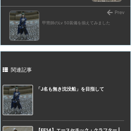
Prev
甲冑師のLv 50装備を揃えてみました
関連記事
「J名も無き沈没船」を目指して
【FF14】エースセチック・クラフター |