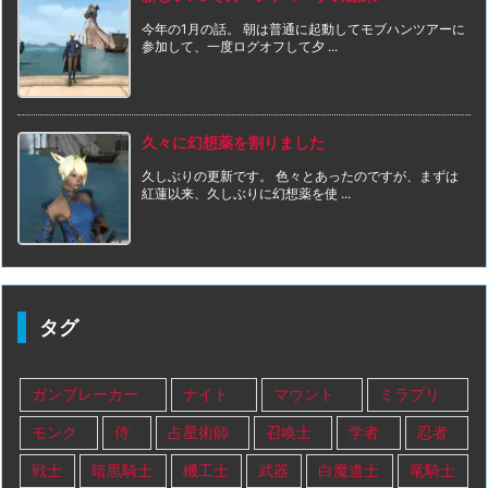
今年の1月の話。 朝は普通に起動してモブハンツアーに
参加して、一度ログオフして夕 ...
久々に幻想薬を割りました
久しぶりの更新です。 色々とあったのですが、まずは
紅蓮以来、久しぶりに幻想薬を使 ...
タグ
ガンブレーカー
ナイト
マウント
ミラプリ
モンク
侍
占星術師
召喚士
学者
忍者
戦士
暗黒騎士
機工士
武器
白魔道士
竜騎士