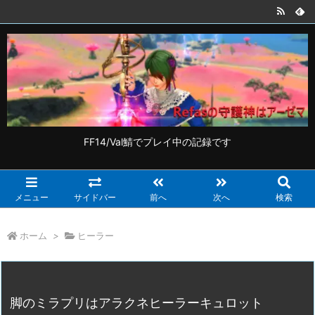
FF14/Val鯖でプレイ中の記録です
メニュー
サイドバー
前へ
次へ
検索
ホーム
>
ヒーラー
脚のミラプリはアラクネヒーラーキュロット