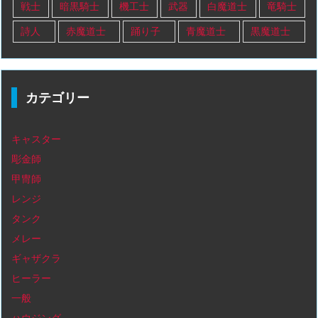
戦士
暗黒騎士
機工士
武器
白魔道士
竜騎士
詩人
赤魔道士
踊り子
青魔道士
黒魔道士
カテゴリー
キャスター
彫金師
甲冑師
レンジ
タンク
メレー
ギャザクラ
ヒーラー
一般
ハウジング