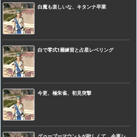
白魔も楽しいな、キタンナ卒業
白で零式1層練習と占星レベリング
今更、極朱雀、初見突撃
グゥーブーマウントが欲しくて、今更シ