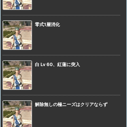
零式1層消化
白 Lv 60、紅蓮に突入
解除無しの極ニーズはクリアならず