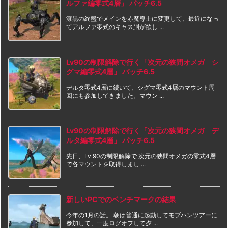
ルファ編零式4層」 パッチ6.5
漆黒の終盤でメインを赤魔導士に変更して、最近になっ
てアルファ零式のキャス胴が欲し ...
Lv90の制限解除で行く「次元の狭間オメガ シ
グマ編零式4層」 パッチ6.5
デルタ零式4層に続いて、シグマ零式4層のマウント周
回にも参加してきました。マウン ...
Lv90の制限解除で行く「次元の狭間オメガ デ
ルタ編零式4層」 パッチ6.5
先日、Lv 90の制限解除で 次元の狭間オメガの零式4層
で各マウントを取得しまし ...
新しいPCでのベンチマークの結果
今年の1月の話。 朝は普通に起動してモブハンツアーに
参加して、一度ログオフして夕 ...