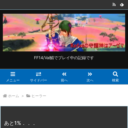
FF14/Val鯖でプレイ中の記録です
メニュー
サイドバー
前へ
次へ
検索
ホーム
>
ヒーラー
あと1%．．．