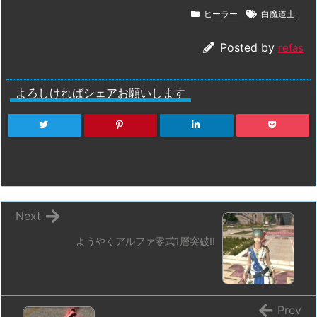
ヒーラー
白魔道士
Posted by
refas
よろしければシェアお願いします
Next
ようやくアルファ零式1層突破!!
Prev