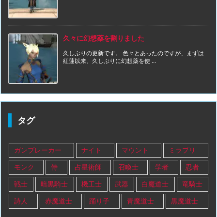
久々に幻想薬を割りました
久しぶりの更新です。 色々とあったのですが、まずは
紅蓮以来、久しぶりに幻想薬を使 ...
タグ
ガンブレーカー
ナイト
マウント
ミラプリ
モンク
侍
占星術師
召喚士
学者
忍者
戦士
暗黒騎士
機工士
武器
白魔道士
竜騎士
詩人
赤魔道士
踊り子
青魔道士
黒魔道士