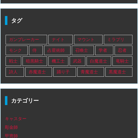
タグ
ガンブレーカー
ナイト
マウント
ミラプリ
モンク
侍
占星術師
召喚士
学者
忍者
戦士
暗黒騎士
機工士
武器
白魔道士
竜騎士
詩人
赤魔道士
踊り子
青魔道士
黒魔道士
カテゴリー
キャスター
彫金師
甲冑師