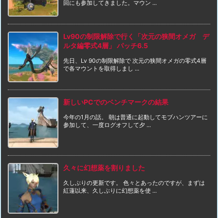
回にも参加してきました。マウン ...
Lv90の制限解除で行く「次元の狭間オメガ デ
ルタ編零式4層」 パッチ6.5
先日、Lv 90の制限解除で 次元の狭間オメガの零式4層
で各マウントを取得しまし ...
新しいPCでのベンチマークの結果
今年の1月の話。 朝は普通に起動してモブハンツアーに
参加して、一度ログオフして夕 ...
久々に幻想薬を割りました
久しぶりの更新です。 色々とあったのですが、まずは
紅蓮以来、久しぶりに幻想薬を使 ...