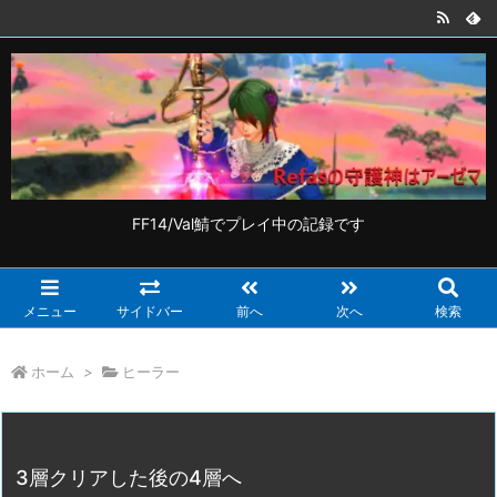
FF14/Val鯖でプレイ中の記録です
メニュー
サイドバー
前へ
次へ
検索
ホーム
>
ヒーラー
3層クリアした後の4層へ