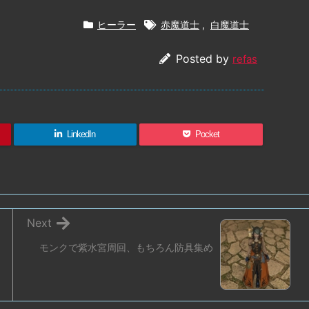
ヒーラー
赤魔道士
,
白魔道士
Posted by
refas
LinkedIn
Pocket
Next
モンクで紫水宮周回、もちろん防具集め