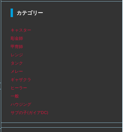
カテゴリー
キャスター
彫金師
甲冑師
レンジ
タンク
メレー
ギャザクラ
ヒーラー
一般
ハウジング
サブの子(ガイアDC)