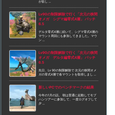
が欲し ...
Lv90の制限解除で行く「次元の狭間
オメガ シグマ編零式4層」 パッチ
6.5
デルタ零式4層に続いて、シグマ零式4層の
マウント周回にも参加してきました。マウ
ン ...
Lv90の制限解除で行く「次元の狭間
オメガ デルタ編零式4層」 パッチ
6.5
先日、Lv 90の制限解除で 次元の狭間オメ
ガの零式4層で各マウントを取得しまし ...
新しいPCでのベンチマークの結果
今年の1月の話。 朝は普通に起動してモブ
ハンツアーに参加して、一度ログオフして
夕 ...