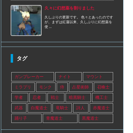
久々に幻想薬を割りました
久しぶりの更新です。 色々とあったのです
が、まずは紅蓮以来、久しぶりに幻想薬を
使 ...
タグ
ガンブレーカー
ナイト
マウント
ミラプリ
モンク
侍
占星術師
召喚士
学者
忍者
戦士
暗黒騎士
機工士
武器
白魔道士
竜騎士
詩人
赤魔道士
踊り子
青魔道士
黒魔道士