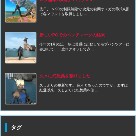
先日、Lv 90の制限解除で 次元の狭間オメガの零式4層
で各マウントを取得しまし ...
新しいPCでのベンチマークの結果
今年の1月の話。 朝は普通に起動してモブハンツアーに
参加して、一度ログオフして夕 ...
久々に幻想薬を割りました
久しぶりの更新です。 色々とあったのですが、まずは
紅蓮以来、久しぶりに幻想薬を使 ...
タグ