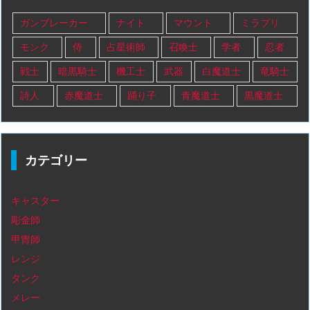
ガンブレーカー
ナイト
マウント
ミラプリ
モンク
侍
占星術師
召喚士
学者
忍者
戦士
暗黒騎士
機工士
武器
白魔道士
竜騎士
詩人
赤魔道士
踊り子
青魔道士
黒魔道士
カテゴリー
キャスター
彫金師
甲冑師
レンジ
タンク
メレー