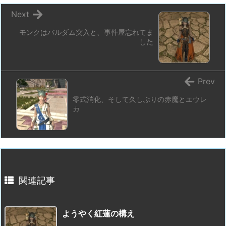
Next
モンクはバルダム突入と、事件屋忘れてま
した
Prev
零式消化、そして久しぶりの赤魔とエウレ
カ
関連記事
ようやく紅蓮の構え