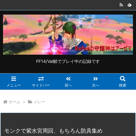
FF14/Val鯖でプレイ中の記録です
メニュー
サイドバー
前へ
次へ
検索
ホーム
>
メレー
モンクで紫水宮周回、もちろん防具集め