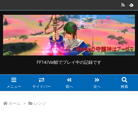
FF14/Val鯖でプレイ中の記録です
メニュー
サイドバー
前へ
次へ
検索
ホーム
>
レンジ