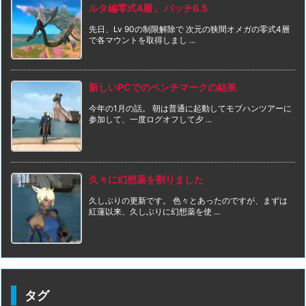
ルタ編零式4層」 パッチ6.5
先日、Lv 90の制限解除で 次元の狭間オメガの零式4層
で各マウントを取得しまし ...
新しいPCでのベンチマークの結果
今年の1月の話。 朝は普通に起動してモブハンツアーに
参加して、一度ログオフして夕 ...
久々に幻想薬を割りました
久しぶりの更新です。 色々とあったのですが、まずは
紅蓮以来、久しぶりに幻想薬を使 ...
タグ