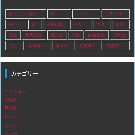
ガンブレーカー
ナイト
マウント
ミラプリ
モンク
侍
占星術師
召喚士
学者
忍者
戦士
暗黒騎士
機工士
武器
白魔道士
竜騎士
詩人
赤魔道士
踊り子
青魔道士
黒魔道士
カテゴリー
キャスター
彫金師
甲冑師
レンジ
タンク
メレー