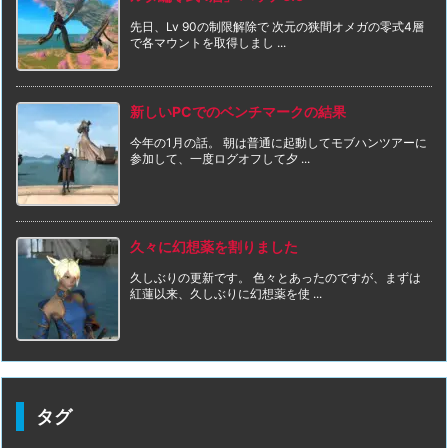
先日、Lv 90の制限解除で 次元の狭間オメガの零式4層
で各マウントを取得しまし ...
新しいPCでのベンチマークの結果
今年の1月の話。 朝は普通に起動してモブハンツアーに
参加して、一度ログオフして夕 ...
久々に幻想薬を割りました
久しぶりの更新です。 色々とあったのですが、まずは
紅蓮以来、久しぶりに幻想薬を使 ...
タグ