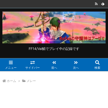
FF14/Val鯖でプレイ中の記録です
メニュー
サイドバー
前へ
次へ
検索
ホーム
>
メレー