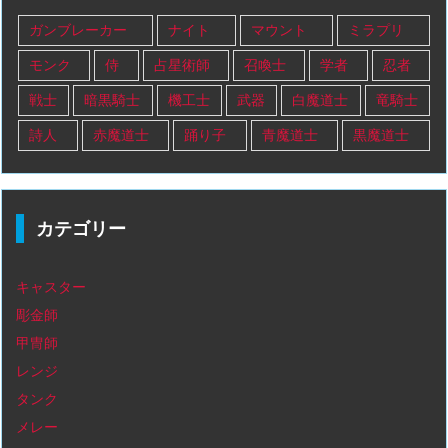
ガンブレーカー
ナイト
マウント
ミラプリ
モンク
侍
占星術師
召喚士
学者
忍者
戦士
暗黒騎士
機工士
武器
白魔道士
竜騎士
詩人
赤魔道士
踊り子
青魔道士
黒魔道士
カテゴリー
キャスター
彫金師
甲冑師
レンジ
タンク
メレー