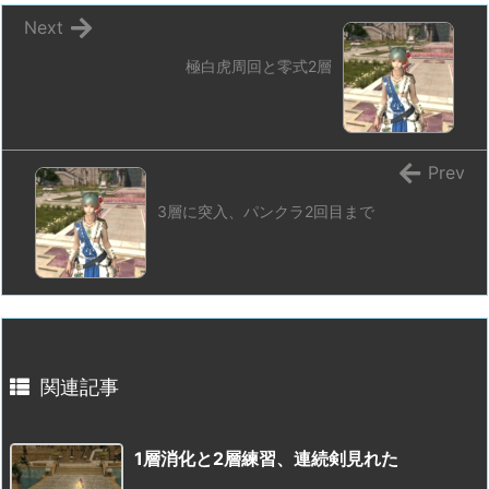
Next
極白虎周回と零式2層
Prev
3層に突入、パンクラ2回目まで
関連記事
1層消化と2層練習、連続剣見れた