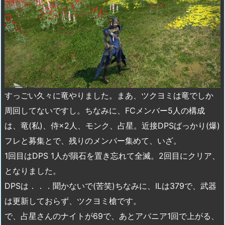
すっごい久々に竜やりました。まあ、ツクヨミは竜でしか
周回してないですし。ちなみに、FCメンバー5人の構成
は、竜(私)、侍×2人、モンク、占星。近接DPSばっかり(爆)
フレと募集とで、残りのメンバー集めて、いざ。
1回目はDPS 1人が隕石を置き忘れて全滅。2回目にクリア、
となりました。
DPSは．．．聞かないで(苦笑)ちなみに、ILは379で、武器
は更新しておらず、ツクヨミ槍です。
で、占星さんのナイトが69で、あとアバニア1回で上がる、