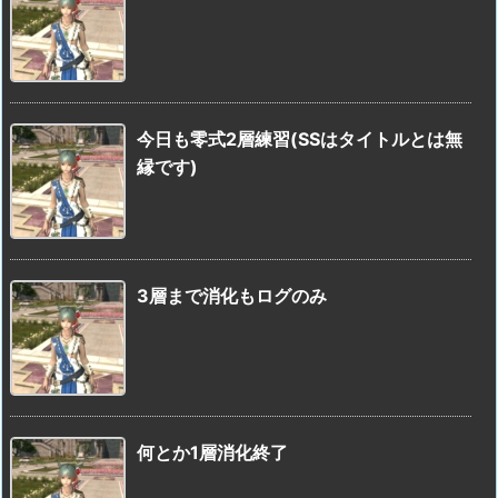
今日も零式2層練習(SSはタイトルとは無
縁です)
3層まで消化もログのみ
何とか1層消化終了