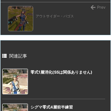
Prev
アウトサイダー・パゴス
関連記事
零式1層消化(SSは関係ありません)
シグマ零式4層前半練習