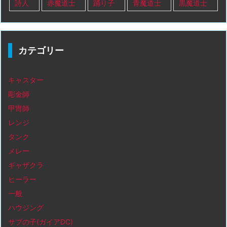
詩人
赤魔道士
踊り子
青魔道士
黒魔道士
カテゴリー
キャスター
彫金師
甲冑師
レンジ
タンク
メレー
ギャザクラ
ヒーラー
一般
ハウジング
サブの子(ガイアDC)