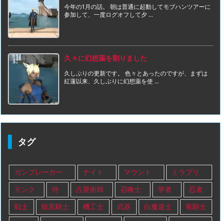
今年の1月の話。 朝は普通に起動してモブハンツアーに
参加して、一度ログオフして夕 ...
久々に幻想薬を割りました
久しぶりの更新です。 色々とあったのですが、まずは
紅蓮以来、久しぶりに幻想薬を使 ...
タグ
ガンブレーカー
ナイト
マウント
ミラプリ
モンク
侍
占星術師
召喚士
学者
忍者
戦士
暗黒騎士
機工士
武器
白魔道士
竜騎士