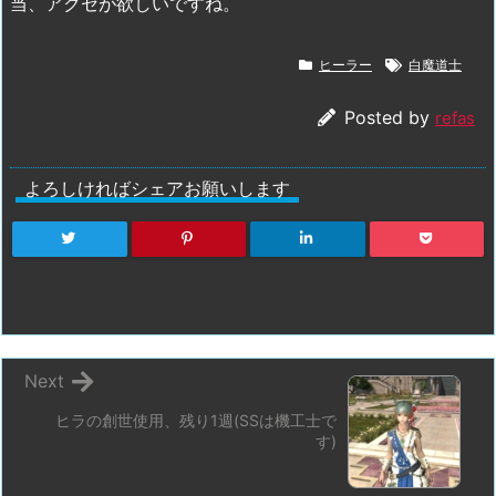
当、アクセが欲しいですね。
ヒーラー
白魔道士
Posted by
refas
よろしければシェアお願いします
Next
ヒラの創世使用、残り1週(SSは機工士で
す)