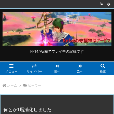
FF14/Val鯖でプレイ中の記録です
メニュー
サイドバー
前へ
次へ
検索
ホーム
>
ヒーラー
何とか1層消化しました