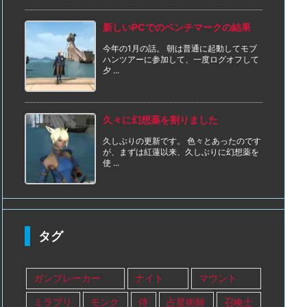
新しいPCでのベンチマークの結果
今年の1月の話。 朝は普通に起動してモブ
ハンツアーに参加して、一度ログオフして
夕 ...
久々に幻想薬を割りました
久しぶりの更新です。 色々とあったのです
が、まずは紅蓮以来、久しぶりに幻想薬を
使 ...
タグ
ガンブレーカー
ナイト
マウント
ミラプリ
モンク
侍
占星術師
召喚士