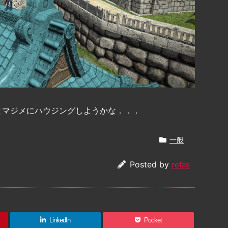
とマジメにハウジングしようかな．．．
一般
Posted by
refas
LinkedIn
Pocket