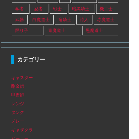
学者
忍者
戦士
暗黒騎士
機工士
武器
白魔道士
竜騎士
詩人
赤魔道士
踊り子
青魔道士
黒魔道士
カテゴリー
キャスター
彫金師
甲冑師
レンジ
タンク
メレー
ギャザクラ
ヒーラー