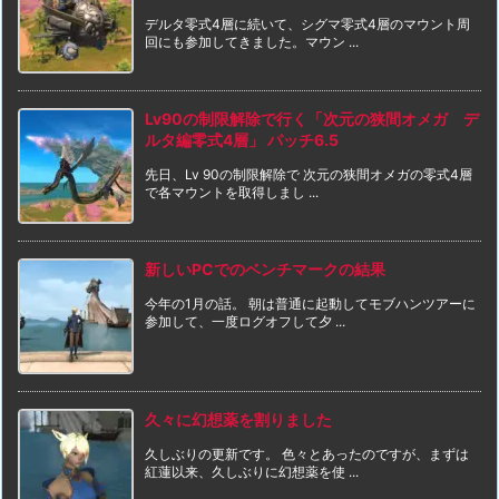
デルタ零式4層に続いて、シグマ零式4層のマウント周
回にも参加してきました。マウン ...
Lv90の制限解除で行く「次元の狭間オメガ デ
ルタ編零式4層」 パッチ6.5
先日、Lv 90の制限解除で 次元の狭間オメガの零式4層
で各マウントを取得しまし ...
新しいPCでのベンチマークの結果
今年の1月の話。 朝は普通に起動してモブハンツアーに
参加して、一度ログオフして夕 ...
久々に幻想薬を割りました
久しぶりの更新です。 色々とあったのですが、まずは
紅蓮以来、久しぶりに幻想薬を使 ...