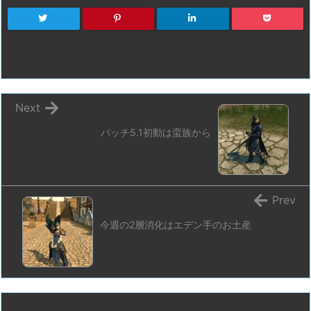
Next
パッチ5.1初動は蛮族から
Prev
今週の2層消化はエデン手のお土産