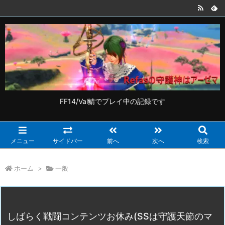
FF14/Val鯖でプレイ中の記録です
メニュー
サイドバー
前へ
次へ
検索
ホーム
>
一般
しばらく戦闘コンテンツお休み(SSは守護天節のマ