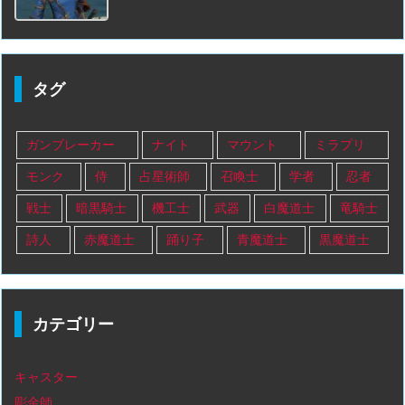
タグ
ガンブレーカー
ナイト
マウント
ミラプリ
モンク
侍
占星術師
召喚士
学者
忍者
戦士
暗黒騎士
機工士
武器
白魔道士
竜騎士
詩人
赤魔道士
踊り子
青魔道士
黒魔道士
カテゴリー
キャスター
彫金師