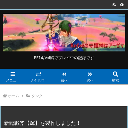
FF14/Val鯖でプレイ中の記録です
メニュー
サイドバー
前へ
次へ
検索
ホーム
>
タンク
新龍戦斧【輝】を製作しました！