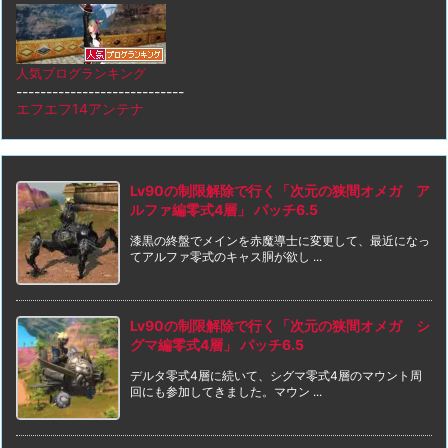
人気ブログランキング
----------------------------
エフエフ14アンテナ
Lv90の制限解除で行く「次元の狭間オメガ ア
ルファ編零式4層」 パッチ6.5
漆黒の終盤でメインを赤魔導士に変更して、最近になっ
てアルファ零式のキャス胴が欲し ...
Lv90の制限解除で行く「次元の狭間オメガ シ
グマ編零式4層」 パッチ6.5
デルタ零式4層に続いて、シグマ零式4層のマウント周
回にも参加してきました。マウン ...