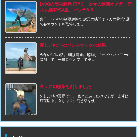
Lv90の制限解除で行く「次元の狭間オメガ デ
ルタ編零式4層」 パッチ6.5
先日、Lv 90の制限解除で 次元の狭間オメガの零式4層
で各マウントを取得しまし ...
新しいPCでのベンチマークの結果
今年の1月の話。 朝は普通に起動してモブハンツアーに
参加して、一度ログオフして夕 ...
久々に幻想薬を割りました
久しぶりの更新です。 色々とあったのですが、まずは
紅蓮以来、久しぶりに幻想薬を使 ...