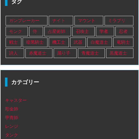
タグ
ガンブレーカー
ナイト
マウント
ミラプリ
モンク
侍
占星術師
召喚士
学者
忍者
戦士
暗黒騎士
機工士
武器
白魔道士
竜騎士
詩人
赤魔道士
踊り子
青魔道士
黒魔道士
カテゴリー
キャスター
彫金師
甲冑師
レンジ
タンク