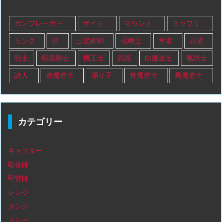
ガンブレーカー
ナイト
マウント
ミラプリ
モンク
侍
占星術師
召喚士
学者
忍者
戦士
暗黒騎士
機工士
武器
白魔道士
竜騎士
詩人
赤魔道士
踊り子
青魔道士
黒魔道士
カテゴリー
キャスター
彫金師
甲冑師
レンジ
タンク
メレー