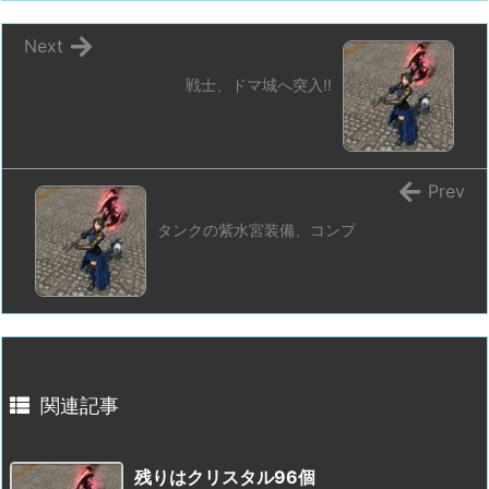
Next
戦士、ドマ城へ突入!!
Prev
タンクの紫水宮装備、コンプ
関連記事
残りはクリスタル96個