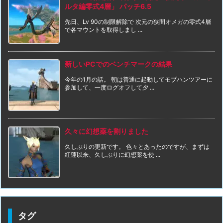
ルタ編零式4層」 パッチ6.5
先日、Lv 90の制限解除で 次元の狭間オメガの零式4層
で各マウントを取得しまし ...
新しいPCでのベンチマークの結果
今年の1月の話。 朝は普通に起動してモブハンツアーに
参加して、一度ログオフして夕 ...
久々に幻想薬を割りました
久しぶりの更新です。 色々とあったのですが、まずは
紅蓮以来、久しぶりに幻想薬を使 ...
タグ