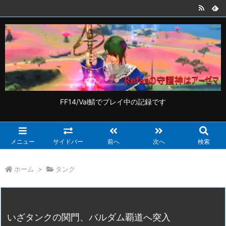
FF14/Val鯖でプレイ中の記録です
メニュー
サイドバー
前へ
次へ
検索
ホーム
>
タンク
いざタンクの関門、バルダム覇道へ突入