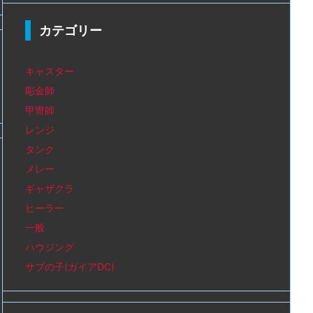
カテゴリー
キャスター
彫金師
甲冑師
レンジ
タンク
メレー
ギャザクラ
ヒーラー
一般
ハウジング
サブの子(ガイアDC)