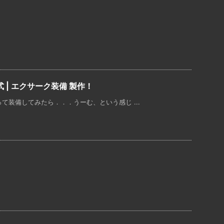
新式 | エクサーク装備 製作！
って装備してみたら．．．うーむ、という感じ ...