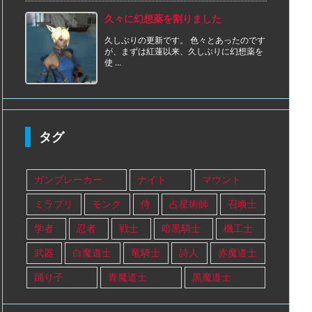
久々に幻想薬を割りました
久しぶりの更新です。 色々とあったのです
が、まずは紅蓮以来、久しぶりに幻想薬を
使 ...
タグ
ガンブレーカー
ナイト
マウント
ミラプリ
モンク
侍
占星術師
召喚士
学者
忍者
戦士
暗黒騎士
機工士
武器
白魔道士
竜騎士
詩人
赤魔道士
踊り子
青魔道士
黒魔道士