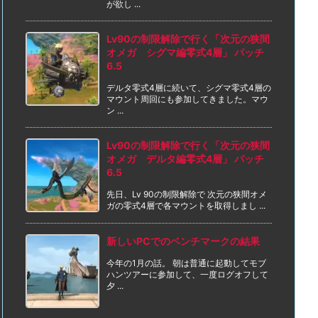
が欲し ...
Lv90の制限解除で行く「次元の狭間
オメガ シグマ編零式4層」 パッチ
6.5
デルタ零式4層に続いて、シグマ零式4層の
マウント周回にも参加してきました。マウ
ン ...
Lv90の制限解除で行く「次元の狭間
オメガ デルタ編零式4層」 パッチ
6.5
先日、Lv 90の制限解除で 次元の狭間オメ
ガの零式4層で各マウントを取得しまし ...
新しいPCでのベンチマークの結果
今年の1月の話。 朝は普通に起動してモブ
ハンツアーに参加して、一度ログオフして
夕 ...