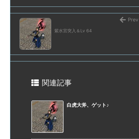
Prev
紫水宮突入＆Lv 64
関連記事
白虎大斧、ゲット♪