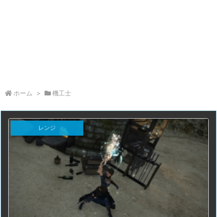
ホーム
>
機工士
レンジ