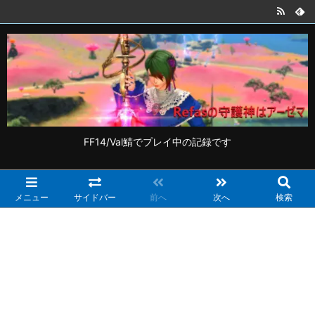
FF14/Val鯖でプレイ中の記録です
メニュー
サイドバー
前へ
次へ
検索