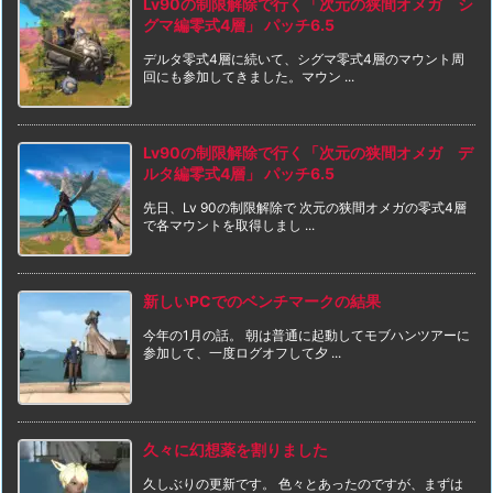
Lv90の制限解除で行く「次元の狭間オメガ シ
グマ編零式4層」 パッチ6.5
デルタ零式4層に続いて、シグマ零式4層のマウント周
回にも参加してきました。マウン ...
Lv90の制限解除で行く「次元の狭間オメガ デ
ルタ編零式4層」 パッチ6.5
先日、Lv 90の制限解除で 次元の狭間オメガの零式4層
で各マウントを取得しまし ...
新しいPCでのベンチマークの結果
今年の1月の話。 朝は普通に起動してモブハンツアーに
参加して、一度ログオフして夕 ...
久々に幻想薬を割りました
久しぶりの更新です。 色々とあったのですが、まずは