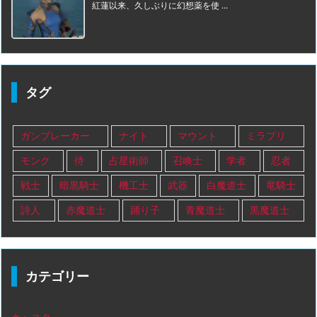
紅蓮以来、久しぶりに幻想薬を使 ...
タグ
ガンブレーカー
ナイト
マウント
ミラプリ
モンク
侍
占星術師
召喚士
学者
忍者
戦士
暗黒騎士
機工士
武器
白魔道士
竜騎士
詩人
赤魔道士
踊り子
青魔道士
黒魔道士
カテゴリー