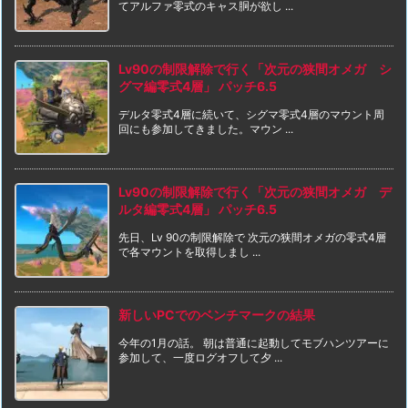
てアルファ零式のキャス胴が欲し ...
Lv90の制限解除で行く「次元の狭間オメガ シ
グマ編零式4層」 パッチ6.5
デルタ零式4層に続いて、シグマ零式4層のマウント周
回にも参加してきました。マウン ...
Lv90の制限解除で行く「次元の狭間オメガ デ
ルタ編零式4層」 パッチ6.5
先日、Lv 90の制限解除で 次元の狭間オメガの零式4層
で各マウントを取得しまし ...
新しいPCでのベンチマークの結果
今年の1月の話。 朝は普通に起動してモブハンツアーに
参加して、一度ログオフして夕 ...