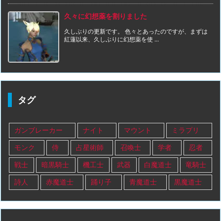
久々に幻想薬を割りました
久しぶりの更新です。 色々とあったのですが、まずは
紅蓮以来、久しぶりに幻想薬を使 ...
タグ
ガンブレーカー
ナイト
マウント
ミラプリ
モンク
侍
占星術師
召喚士
学者
忍者
戦士
暗黒騎士
機工士
武器
白魔道士
竜騎士
詩人
赤魔道士
踊り子
青魔道士
黒魔道士