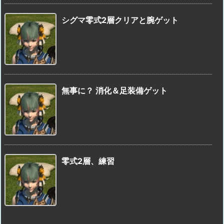
シグマ零式2層クリアと腕ゲット
無事に？ 消化＆足装備ゲット
零式2層、練習