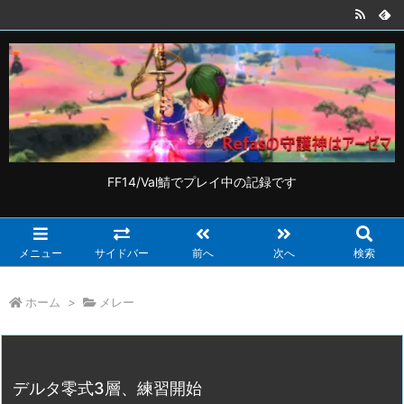
FF14/Val鯖でプレイ中の記録です
メニュー
サイドバー
前へ
次へ
検索
ホーム
>
メレー
デルタ零式3層、練習開始