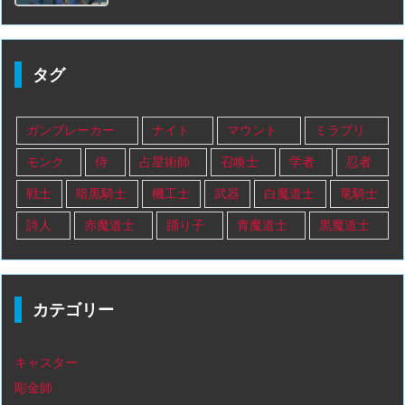
タグ
ガンブレーカー
ナイト
マウント
ミラプリ
モンク
侍
占星術師
召喚士
学者
忍者
戦士
暗黒騎士
機工士
武器
白魔道士
竜騎士
詩人
赤魔道士
踊り子
青魔道士
黒魔道士
カテゴリー
キャスター
彫金師