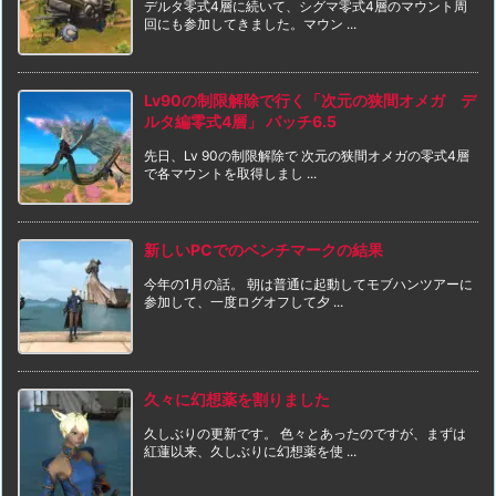
デルタ零式4層に続いて、シグマ零式4層のマウント周
回にも参加してきました。マウン ...
Lv90の制限解除で行く「次元の狭間オメガ デ
ルタ編零式4層」 パッチ6.5
先日、Lv 90の制限解除で 次元の狭間オメガの零式4層
で各マウントを取得しまし ...
新しいPCでのベンチマークの結果
今年の1月の話。 朝は普通に起動してモブハンツアーに
参加して、一度ログオフして夕 ...
久々に幻想薬を割りました
久しぶりの更新です。 色々とあったのですが、まずは
紅蓮以来、久しぶりに幻想薬を使 ...