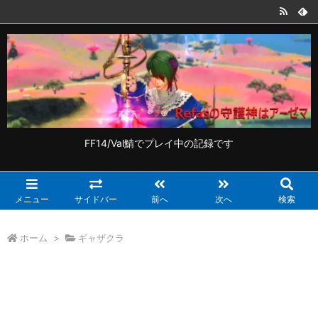
FF14/Val鯖でプレイ中の記録です
メニュー
サイドバー
前へ
次へ
検索
ホーム
>
ギャザクラ