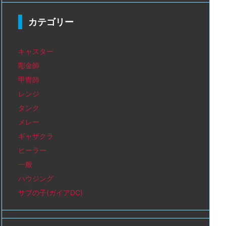
カテゴリー
キャスター
彫金師
甲冑師
レンジ
タンク
メレー
ギャザクラ
ヒーラー
一般
ハウジング
サブの子(ガイアDC)