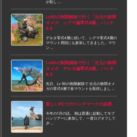
が欲し ...
Lv90の制限解除で行く「次元の狭間
オメガ シグマ編零式4層」 パッチ
6.5
デルタ零式4層に続いて、シグマ零式4層の
マウント周回にも参加してきました。マウ
ン ...
Lv90の制限解除で行く「次元の狭間
オメガ デルタ編零式4層」 パッチ
6.5
先日、Lv 90の制限解除で 次元の狭間オメ
ガの零式4層で各マウントを取得しまし ...
新しいPCでのベンチマークの結果
今年の1月の話。 朝は普通に起動してモブ
ハンツアーに参加して、一度ログオフして
夕 ...