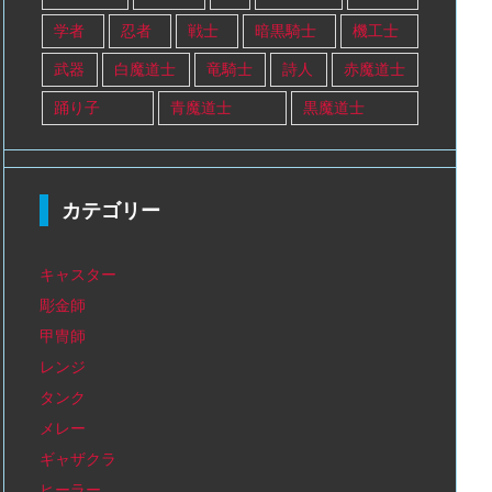
学者
忍者
戦士
暗黒騎士
機工士
武器
白魔道士
竜騎士
詩人
赤魔道士
踊り子
青魔道士
黒魔道士
カテゴリー
キャスター
彫金師
甲冑師
レンジ
タンク
メレー
ギャザクラ
ヒーラー