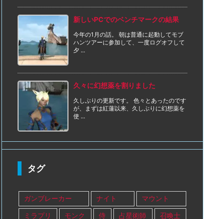
新しいPCでのベンチマークの結果
今年の1月の話。 朝は普通に起動してモブ
ハンツアーに参加して、一度ログオフして
夕 ...
久々に幻想薬を割りました
久しぶりの更新です。 色々とあったのです
が、まずは紅蓮以来、久しぶりに幻想薬を
使 ...
タグ
ガンブレーカー
ナイト
マウント
ミラプリ
モンク
侍
占星術師
召喚士