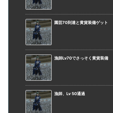
園芸70到達と黄貨装備ゲット
漁師Lv70でさっそく黄貨装備
漁師、Lv 50通過