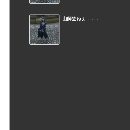
山師笠ねぇ．．．