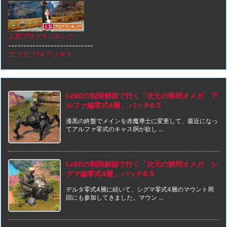
人気ブログランキング
----------------------------
エフエフ14アンテナ
Lv90の制限解除で行く「次元の狭間オメガ ア
ルファ編零式4層」 パッチ6.5
漆黒の終盤でメインを赤魔導士に変更して、最近になっ
てアルファ零式のキャス胴が欲し ...
Lv90の制限解除で行く「次元の狭間オメガ シ
グマ編零式4層」 パッチ6.5
デルタ零式4層に続いて、シグマ零式4層のマウント周
回にも参加してきました。マウン ...