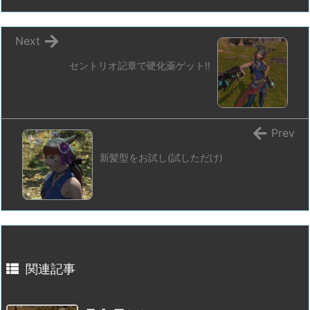
Next
セントリオ記章で硬化薬ゲット!!
Prev
新髪型をお試し(試しただけ)
関連記事