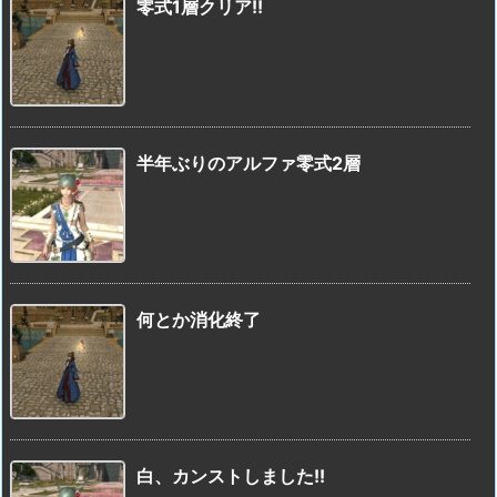
零式1層クリア!!
半年ぶりのアルファ零式2層
何とか消化終了
白、カンストしました!!