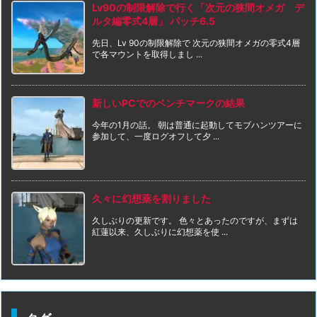
Lv90の制限解除で行く「次元の狭間オメガ デ
ルタ編零式4層」 パッチ6.5
先日、Lv 90の制限解除で 次元の狭間オメガの零式4層
で各マウントを取得しまし ...
新しいPCでのベンチマークの結果
今年の1月の話。 朝は普通に起動してモブハンツアーに
参加して、一度ログオフして夕 ...
久々に幻想薬を割りました
久しぶりの更新です。 色々とあったのですが、まずは
紅蓮以来、久しぶりに幻想薬を使 ...