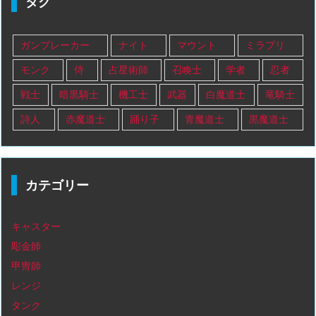
タグ
ガンブレーカー
ナイト
マウント
ミラプリ
モンク
侍
占星術師
召喚士
学者
忍者
戦士
暗黒騎士
機工士
武器
白魔道士
竜騎士
詩人
赤魔道士
踊り子
青魔道士
黒魔道士
カテゴリー
キャスター
彫金師
甲冑師
レンジ
タンク