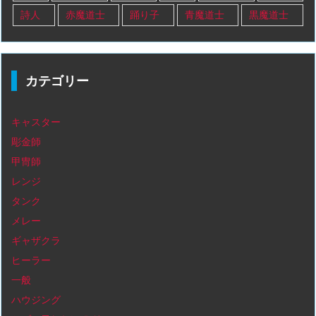
詩人
赤魔道士
踊り子
青魔道士
黒魔道士
カテゴリー
キャスター
彫金師
甲冑師
レンジ
タンク
メレー
ギャザクラ
ヒーラー
一般
ハウジング