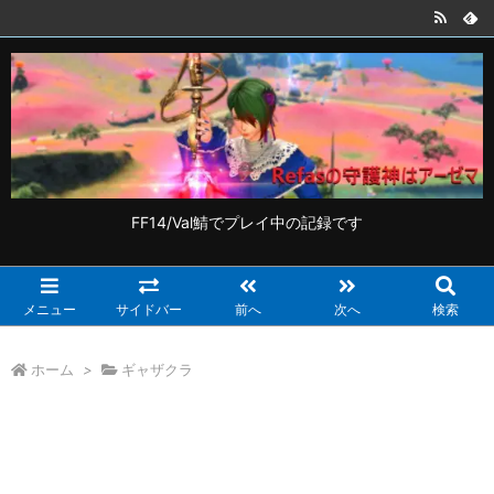
FF14/Val鯖でプレイ中の記録です
メニュー
サイドバー
前へ
次へ
検索
ホーム
>
ギャザクラ