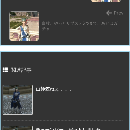
Prev
白杖、やっとサブステ5つまで、あとはガ
チャ
関連記事
山師笠ねぇ．．．
チェーンソー、ゲットしました