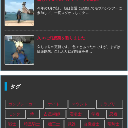
今年の1月の話。 朝は普通に起動してモブハンツアーに
参加して、一度ログオフして夕 ...
久々に幻想薬を割りました
久しぶりの更新です。 色々とあったのですが、まずは
紅蓮以来、久しぶりに幻想薬を使 ...
タグ
ガンブレーカー
ナイト
マウント
ミラプリ
モンク
侍
占星術師
召喚士
学者
忍者
戦士
暗黒騎士
機工士
武器
白魔道士
竜騎士