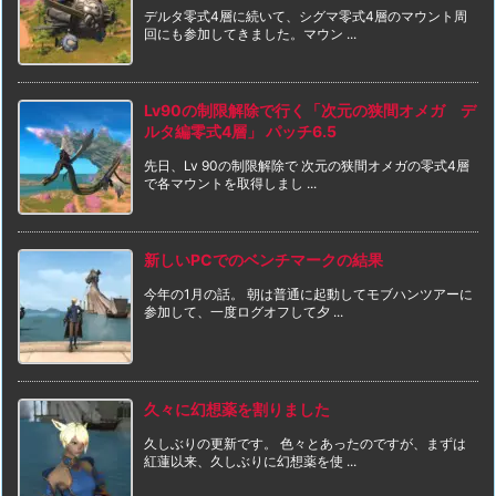
デルタ零式4層に続いて、シグマ零式4層のマウント周
回にも参加してきました。マウン ...
Lv90の制限解除で行く「次元の狭間オメガ デ
ルタ編零式4層」 パッチ6.5
先日、Lv 90の制限解除で 次元の狭間オメガの零式4層
で各マウントを取得しまし ...
新しいPCでのベンチマークの結果
今年の1月の話。 朝は普通に起動してモブハンツアーに
参加して、一度ログオフして夕 ...
久々に幻想薬を割りました
久しぶりの更新です。 色々とあったのですが、まずは
紅蓮以来、久しぶりに幻想薬を使 ...