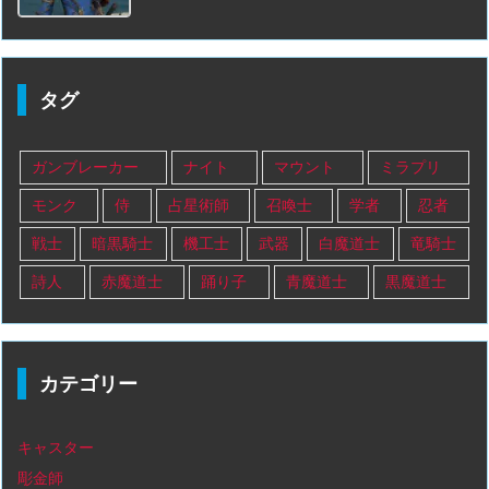
タグ
ガンブレーカー
ナイト
マウント
ミラプリ
モンク
侍
占星術師
召喚士
学者
忍者
戦士
暗黒騎士
機工士
武器
白魔道士
竜騎士
詩人
赤魔道士
踊り子
青魔道士
黒魔道士
カテゴリー
キャスター
彫金師