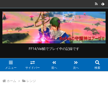
FF14/Val鯖でプレイ中の記録です
メニュー
サイドバー
前へ
次へ
検索
ホーム
>
レンジ