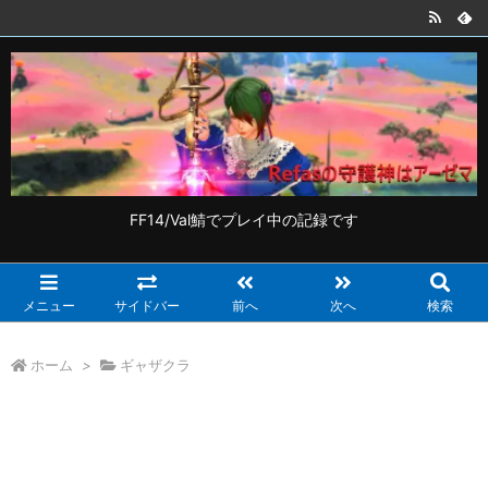
FF14/Val鯖でプレイ中の記録です
メニュー
サイドバー
前へ
次へ
検索
ホーム
>
ギャザクラ