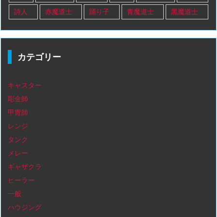
詩人
赤魔道士
踊り子
青魔道士
黒魔道士
カテゴリー
キャスター
彫金師
甲冑師
レンジ
タンク
メレー
ギャザクラ
ヒーラー
一般
ハウジング