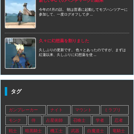
新しいPCでのベンチマークの結果
今年の1月の話。 朝は普通に起動してモブハンツアーに
参加して、一度ログオフして夕 ...
久々に幻想薬を割りました
久しぶりの更新です。 色々とあったのですが、まずは
紅蓮以来、久しぶりに幻想薬を使 ...
タグ
ガンブレーカー
ナイト
マウント
ミラプリ
モンク
侍
占星術師
召喚士
学者
忍者
戦士
暗黒騎士
機工士
武器
白魔道士
竜騎士