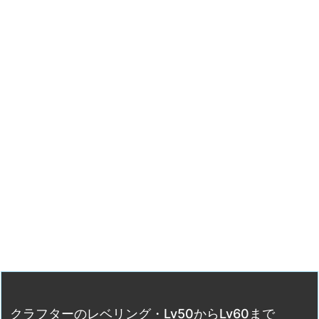
クラフターのレベリング・Lv50からLv60まで